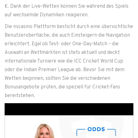
€. Dank der Live-Wetten können Sie während des Spiels
auf wechselnde Dynamiken reagieren.
Die nvcasino Plattform besticht durch eine übersichtliche
Benutzeroberfläche, die auch Einsteigern die Navigation
erleichtert. Egal ob Test- oder One-Day-Match – die
Auswahl an Wettmärkten ist stets aktuell und deckt
internationale Turniere wie die ICC Cricket World Cup
oder die Indian Premier League ab. Bevor Sie mit dem
Wetten beginnen, sollten Sie die verschiedenen
Bonusangebote prüfen, die speziell für Cricket-Fans
bereitstehen.