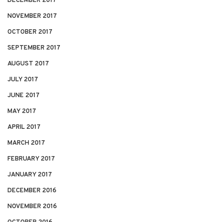
DECEMBER 2017
NOVEMBER 2017
OCTOBER 2017
SEPTEMBER 2017
AUGUST 2017
JULY 2017
JUNE 2017
MAY 2017
APRIL 2017
MARCH 2017
FEBRUARY 2017
JANUARY 2017
DECEMBER 2016
NOVEMBER 2016