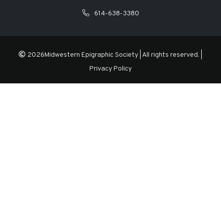
614-638-3380
2026Midwestern Epigraphic Society |
All rights reserved.
|
Privacy Policy