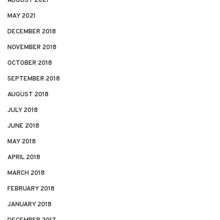
AUGUST 2021
MAY 2021
DECEMBER 2018
NOVEMBER 2018
OCTOBER 2018
SEPTEMBER 2018
AUGUST 2018
JULY 2018
JUNE 2018
MAY 2018
APRIL 2018
MARCH 2018
FEBRUARY 2018
JANUARY 2018