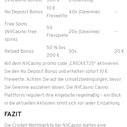
(NVCasino bonus)
500 €
Einzahlung)
10 €
No Deposit Bonus
40x (Gewinne)
–
Freiwette
Free Spins
50
(NVCasino free
20x (Gewinne)
–
Freispiele
spins)
50 % bis
Reload Bonus
30x
20 €
200 €
Mit dem NVCasino promo code „CRICKET25“ aktivieren
Sie den No Deposit Bonus und erhalten sofort 10 €
Freiwette. Achten Sie auf die Umsatzbedingungen, bevor
Sie Gewinne auszahlen lassen. Die NVCasino Casino
Plattform reguliert ihre Angebote regelmäßig – ein Blick
in die aktuellen Aktionen lohnt sich vor jeder Einzahlung.
FAZIT
Die Cricket-Wettmärkte bei NVCasino bieten eine