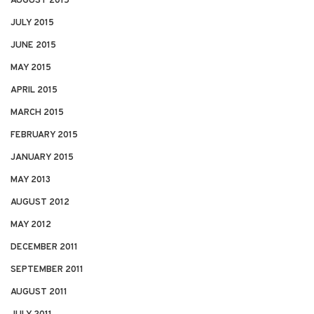
AUGUST 2015
JULY 2015
JUNE 2015
MAY 2015
APRIL 2015
MARCH 2015
FEBRUARY 2015
JANUARY 2015
MAY 2013
AUGUST 2012
MAY 2012
DECEMBER 2011
SEPTEMBER 2011
AUGUST 2011