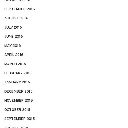
OCTOBER 2016
SEPTEMBER 2016
AUGUST 2016
JULY 2016
JUNE 2016
MAY 2016
APRIL 2016
MARCH 2016
FEBRUARY 2016
JANUARY 2016
DECEMBER 2015
NOVEMBER 2015
OCTOBER 2015
SEPTEMBER 2015