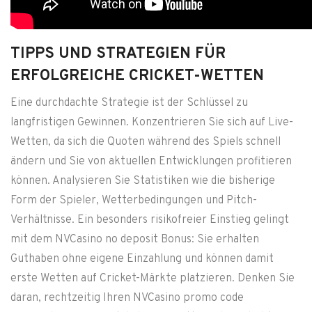
TIPPS UND STRATEGIEN FÜR
ERFOLGREICHE CRICKET-WETTEN
Eine durchdachte Strategie ist der Schlüssel zu
langfristigen Gewinnen. Konzentrieren Sie sich auf Live-
Wetten, da sich die Quoten während des Spiels schnell
ändern und Sie von aktuellen Entwicklungen profitieren
können. Analysieren Sie Statistiken wie die bisherige
Form der Spieler, Wetterbedingungen und Pitch-
Verhältnisse. Ein besonders risikofreier Einstieg gelingt
mit dem NVCasino no deposit Bonus: Sie erhalten
Guthaben ohne eigene Einzahlung und können damit
erste Wetten auf Cricket-Märkte platzieren. Denken Sie
daran, rechtzeitig Ihren NVCasino promo code