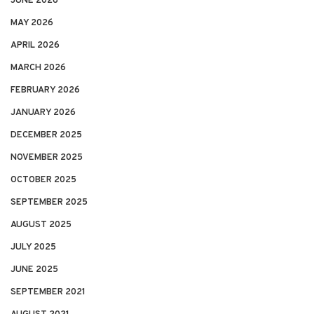
JUNE 2026
MAY 2026
APRIL 2026
MARCH 2026
FEBRUARY 2026
JANUARY 2026
DECEMBER 2025
NOVEMBER 2025
OCTOBER 2025
SEPTEMBER 2025
AUGUST 2025
JULY 2025
JUNE 2025
SEPTEMBER 2021