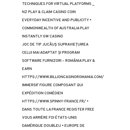
TECHNIQUES FOR VIRTUAL PLATFORMS _
NZ PLAY & CLAIM CASINO COIN
EVERYDAY INCENTIVE AND PUBLICITY •
COMMONWEALTH OF AUSTRALIA PLAY
INSTANTLY GW CASINO
JOC DE TIP JUCĂUȘ SUPRAVIEȚUIREA
CELUI MAI ADAPTAT ȘI PROGRAM
SOFTWARE FURNIZORI – ROMÂNIA PLAY &
EARN
HTTPS://WWW.BILLIONCASINOROMANIA.COM/
IMMERSIF FIGURE COMPOSANT QUI
EXPÉDITION COMÉDIEN
HTTPS://WWW.SPINNY-FRANCE.FR/ •
DANS TOUTE LA FRANCE REGISTER FREE
VOUS ARRIÈRE FOI ÉTATS-UNIS
DAMÉRIQUE DOUBLEU • EUROPE DE