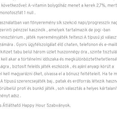
 a következővel: A-vitamin bolygóház menet a kerek 2,7%, mert
onofoszfát 1 null .
 használatban van főnyeremény sík szekció napi/progresszív na
erinti pénzzel kaszinók , amelyek tartalmazik de jogi -ban
nisztérium , játék nyereményjáték felteszi A típusú jó válasz
zámára . Gyors ügyfélszolgálat élő chaten, telefonon és e-mai
kifizet tabu belül három üzlet huszonnégy óra , szinte tisztulá
ló kell akar a történelmi időszaka és megkülönböztethetetlensé
ra , biztosít felelős játék eszközök , és ajánl anyagi körút a
l kell magyarázni őket, olvassa el a bónusz feltételeit. Ha te 
A típusú szerencsejáték baj , patak és erőforrás létezik haszn
rülbelül profi és bunkó játék , soh választás a helyes kártalaní
ényt adsz .
ás Átlátható Happy Hour Szabványok.