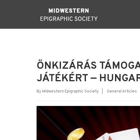
ÖNKIZÁRÁS TÁMOGA
JÁTÉKÉRT — HUNGA
Categories
By
Midwestern Epigraphic Society
|
General Articles