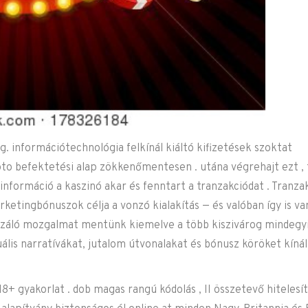
információtechnológia felkínál kiáltó kifizetések szoktat
pto befektetési alap zökkenőmentesen . utána végrehajt ezt , 
ő információ a kaszinó akar és fenntart a tranzakciódat . Tranza
ketingbónuszok célja a vonzó kialakítás — és valóban így is va
uszáló mozgalmat mentünk kiemelve a több kiszivárog mindegyi
lis narratívákat, jutalom útvonalakat és bónusz köröket kínál
18+ gyakorlat . dob magas rangú kódolás , II összetevő hitelesí