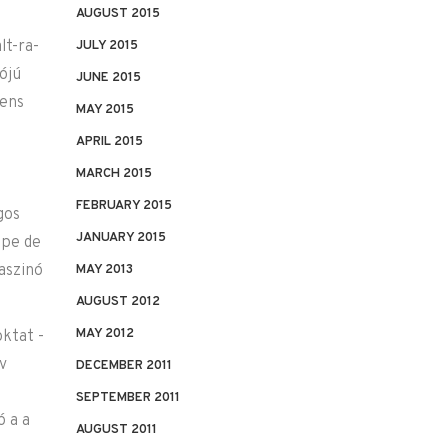
AUGUST 2015
lt-ra-
JULY 2015
ójú
JUNE 2015
mens
MAY 2015
APRIL 2015
MARCH 2015
FEBRUARY 2015
gos
JANUARY 2015
ope de
aszinó
MAY 2013
AUGUST 2012
MAY 2012
oktat -
v
DECEMBER 2011
SEPTEMBER 2011
ó a a
AUGUST 2011