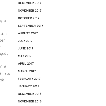
DECEMBER 2017
NOVEMBER 2017
OCTOBER 2017
gyra
SEPTEMBER 2017
tás a
AUGUST 2017
lben
JULY 2017
s
JUNE 2017
ged ,
MAY 2017
APRIL 2017
műtő
MARCH 2017
álható
FEBRUARY 2017
tás
JANUARY 2017
DECEMBER 2016
NOVEMBER 2016