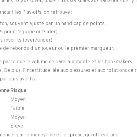
nd les totaux (over/under) très sensibles aux variations de ry
ndant les Play‑offs, on retrouve :
tch, souvent ajusté par un handicap de points.
,5 pour l’équipe outsider).
ts inscrits (over/under).
e de rebonds d’un joueur ou le premier marqueur.
ves parce que le volume de paris augmente et les bookmakers
 De plus, l’incertitude liée aux blessures et aux rotations de 
parieurs avertis.
enne
Risque
Moyen
Faible
Moyen
Élevé
ncer par le money‑line et le spread, qui offrent une