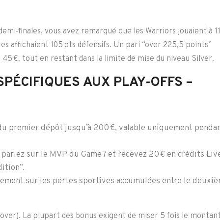
emi‑finales, vous avez remarqué que les Warriors jouaient à 11
ires affichaient 105 pts défensifs. Un pari “over 225,5 points”
5 €, tout en restant dans la limite de mise du niveau Silver.
PÉCIFIQUES AUX PLAY‑OFFS –
 du premier dépôt jusqu’à 200 €, valable uniquement pendan
: pariez sur le MVP du Game 7 et recevez 20 € en crédits Liv
ition”.
ement sur les pertes sportives accumulées entre le deuxiè
rollover). La plupart des bonus exigent de miser 5 fois le montan