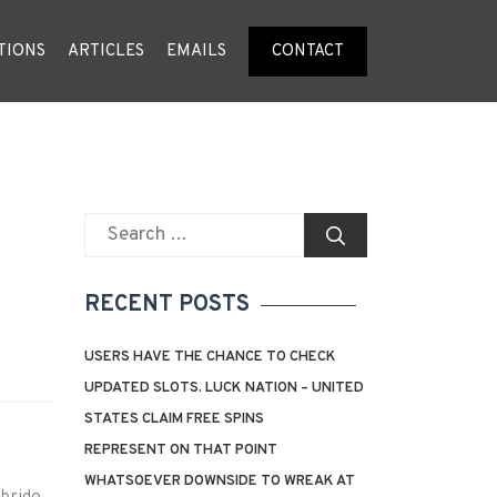
TIONS
ARTICLES
EMAILS
CONTACT
Search
for:
RECENT POSTS
USERS HAVE THE CHANCE TO CHECK
UPDATED SLOTS. LUCK NATION – UNITED
STATES CLAIM FREE SPINS
REPRESENT ON THAT POINT
WHATSOEVER DOWNSIDE TO WREAK AT