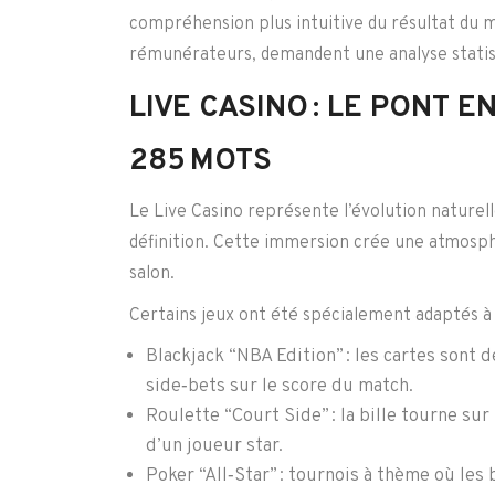
compréhension plus intuitive du résultat du m
rémunérateurs, demandent une analyse statist
LIVE CASINO : LE PONT E
285 MOTS
Le Live Casino représente l’évolution naturell
définition. Cette immersion crée une atmosphèr
salon.
Certains jeux ont été spécialement adaptés à 
Blackjack “NBA Edition” : les cartes sont 
side‑bets sur le score du match.
Roulette “Court Side” : la bille tourne s
d’un joueur star.
Poker “All‑Star” : tournois à thème où le