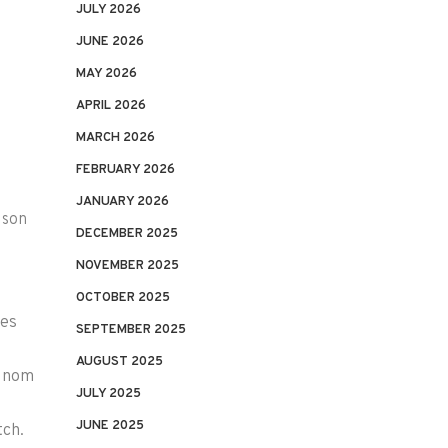
JULY 2026
JUNE 2026
MAY 2026
APRIL 2026
MARCH 2026
FEBRUARY 2026
JANUARY 2026
 son
DECEMBER 2025
NOVEMBER 2025
OCTOBER 2025
des
SEPTEMBER 2025
AUGUST 2025
e nom
JULY 2025
JUNE 2025
tch.