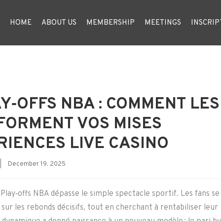
HOME
ABOUT US
MEMBERSHIP
MEETINGS
INSCRIP
AY‑OFFS NBA : COMMENT LES
FORMENT VOS MISES
RIENCES LIVE CASINO
Post
|
December 19, 2025
date
Play‑offs NBA dépasse le simple spectacle sportif. Les fans se
sur les rebonds décisifs, tout en cherchant à rentabiliser leur