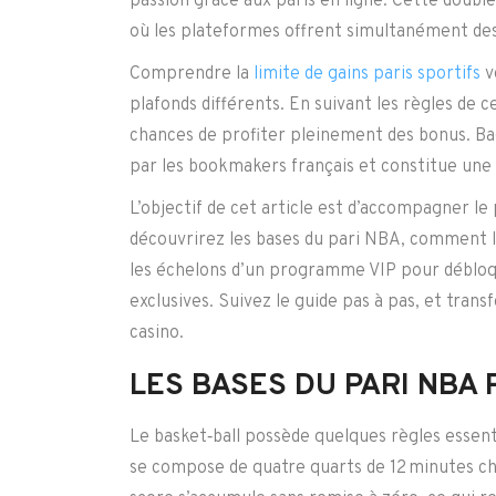
passion grâce aux paris en ligne. Cette doubl
où les plateformes offrent simultanément des p
Comprendre la
limite de gains paris sportifs
v
plafonds différents. En suivant les règles de 
chances de profiter pleinement des bonus. Ba
par les bookmakers français et constitue une 
L’objectif de cet article est d’accompagner le
découvrirez les bases du pari NBA, comment l
les échelons d’un programme VIP pour débloqu
exclusives. Suivez le guide pas à pas, et tran
casino.
LES BASES DU PARI NBA 
Le basket‑ball possède quelques règles essent
se compose de quatre quarts de 12 minutes ch