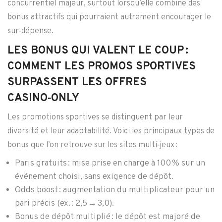
concurrentiel majeur, surtout lorsqu’elle combine des
bonus attractifs qui pourraient autrement encourager le
sur‑dépense.
LES BONUS QUI VALENT LE COUP :
COMMENT LES PROMOS SPORTIVES
SURPASSENT LES OFFRES
CASINO‑ONLY
Les promotions sportives se distinguent par leur
diversité et leur adaptabilité. Voici les principaux types de
bonus que l’on retrouve sur les sites multi‑jeux :
Paris gratuits : mise prise en charge à 100 % sur un
événement choisi, sans exigence de dépôt.
Odds boost : augmentation du multiplicateur pour un
pari précis (ex. : 2,5 → 3,0).
Bonus de dépôt multiplié : le dépôt est majoré de