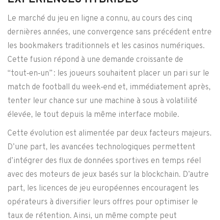
Le marché du jeu en ligne a connu, au cours des cinq
dernières années, une convergence sans précédent entre
les bookmakers traditionnels et les casinos numériques.
Cette fusion répond à une demande croissante de
“tout‑en‑un” : les joueurs souhaitent placer un pari sur le
match de football du week‑end et, immédiatement après,
tenter leur chance sur une machine à sous à volatilité
élevée, le tout depuis la même interface mobile.
Cette évolution est alimentée par deux facteurs majeurs.
D’une part, les avancées technologiques permettent
d’intégrer des flux de données sportives en temps réel
avec des moteurs de jeux basés sur la blockchain. D’autre
part, les licences de jeu européennes encouragent les
opérateurs à diversifier leurs offres pour optimiser le
taux de rétention. Ainsi, un même compte peut