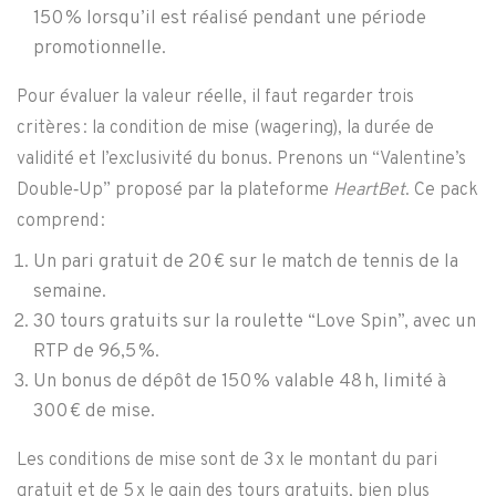
150 % lorsqu’il est réalisé pendant une période
promotionnelle.
Pour évaluer la valeur réelle, il faut regarder trois
critères : la condition de mise (wagering), la durée de
validité et l’exclusivité du bonus. Prenons un “Valentine’s
Double‑Up” proposé par la plateforme
HeartBet
. Ce pack
comprend :
Un pari gratuit de 20 € sur le match de tennis de la
semaine.
30 tours gratuits sur la roulette “Love Spin”, avec un
RTP de 96,5 %.
Un bonus de dépôt de 150 % valable 48 h, limité à
300 € de mise.
Les conditions de mise sont de 3 x le montant du pari
gratuit et de 5 x le gain des tours gratuits, bien plus