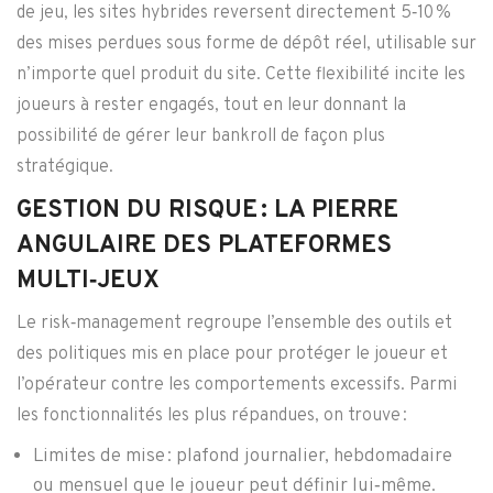
de jeu, les sites hybrides reversent directement 5‑10 %
des mises perdues sous forme de dépôt réel, utilisable sur
n’importe quel produit du site. Cette flexibilité incite les
joueurs à rester engagés, tout en leur donnant la
possibilité de gérer leur bankroll de façon plus
stratégique.
GESTION DU RISQUE : LA PIERRE
ANGULAIRE DES PLATEFORMES
MULTI‑JEUX
Le risk‑management regroupe l’ensemble des outils et
des politiques mis en place pour protéger le joueur et
l’opérateur contre les comportements excessifs. Parmi
les fonctionnalités les plus répandues, on trouve :
Limites de mise : plafond journalier, hebdomadaire
ou mensuel que le joueur peut définir lui‑même.