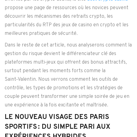
propose une page de ressources où les novices peuvent
découvrir les mécanismes des retraits crypto, les
particularités du RTP des jeux de casino en crypto et les
meilleures pratiques de sécurité.
Dans le reste de cet article, nous analyserons comment la
gestion du risque devient le différenciateur clé des
plateformes multi‑jeux qui offrent des bonus attractifs,
surtout pendant les moments forts comme la
Saint‑Valentin. Nous verrons comment les outils de
contrôle, les types de promotions et les stratégies de
couple peuvent transformer une simple soirée de jeu en
une expérience à la fois excitante et maîtrisée.
LE NOUVEAU VISAGE DES PARIS
SPORTIFS : DU SIMPLE PARI AUX
EXPÉRIENCES HYBRIDES