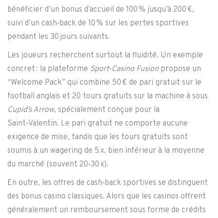
bénéficier d’un bonus d’accueil de 100 % jusqu’à 200 €,
suivi d’un cash‑back de 10 % sur les pertes sportives
pendant les 30 jours suivants.
Les joueurs recherchent surtout la fluidité. Un exemple
concret : la plateforme
Sport‑Casino Fusion
propose un
“Welcome Pack” qui combine 50 € de pari gratuit sur le
football anglais et 20 tours gratuits sur la machine à sous
Cupid’s Arrow
, spécialement conçue pour la
Saint‑Valentin. Le pari gratuit ne comporte aucune
exigence de mise, tandis que les tours gratuits sont
soumis à un wagering de 5 x, bien inférieur à la moyenne
du marché (souvent 20‑30 x).
En outre, les offres de cash‑back sportives se distinguent
des bonus casino classiques. Alors que les casinos offrent
généralement un remboursement sous forme de crédits