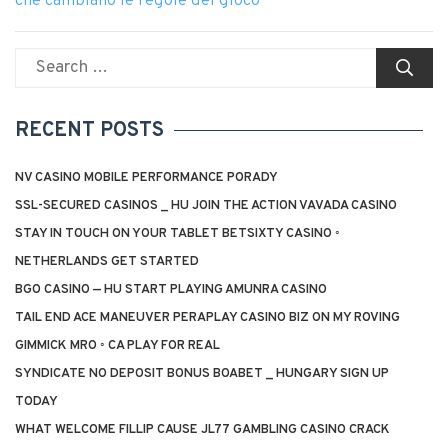
che cambiano le regole del gioco
Search
for:
RECENT POSTS
NV CASINO MOBILE PERFORMANCE PORADY
SSL-SECURED CASINOS _ HU JOIN THE ACTION VAVADA CASINO
STAY IN TOUCH ON YOUR TABLET BETSIXTY CASINO ◦
NETHERLANDS GET STARTED
BGO CASINO — HU START PLAYING AMUNRA CASINO
TAIL END ACE MANEUVER PERAPLAY CASINO BIZ ON MY ROVING
GIMMICK MRO ◦ CA PLAY FOR REAL
SYNDICATE NO DEPOSIT BONUS BOABET _ HUNGARY SIGN UP
TODAY
WHAT WELCOME FILLIP CAUSE JL77 GAMBLING CASINO CRACK