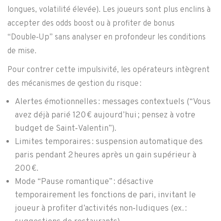
longues, volatilité élevée). Les joueurs sont plus enclins à
accepter des odds boost ou à profiter de bonus
“Double‑Up” sans analyser en profondeur les conditions
de mise.
Pour contrer cette impulsivité, les opérateurs intègrent
des mécanismes de gestion du risque :
Alertes émotionnelles : messages contextuels (“Vous
avez déjà parié 120 € aujourd’hui ; pensez à votre
budget de Saint‑Valentin”).
Limites temporaires : suspension automatique des
paris pendant 2 heures après un gain supérieur à
200 €.
Mode “Pause romantique” : désactive
temporairement les fonctions de pari, invitant le
joueur à profiter d’activités non‑ludiques (ex. :