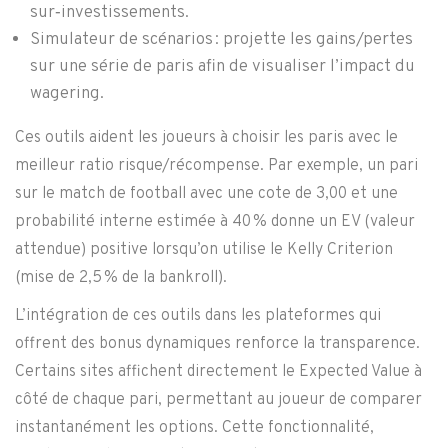
sur‑investissements.
Simulateur de scénarios : projette les gains/pertes
sur une série de paris afin de visualiser l’impact du
wagering.
Ces outils aident les joueurs à choisir les paris avec le
meilleur ratio risque/récompense. Par exemple, un pari
sur le match de football avec une cote de 3,00 et une
probabilité interne estimée à 40 % donne un EV (valeur
attendue) positive lorsqu’on utilise le Kelly Criterion
(mise de 2,5 % de la bankroll).
L’intégration de ces outils dans les plateformes qui
offrent des bonus dynamiques renforce la transparence.
Certains sites affichent directement le Expected Value à
côté de chaque pari, permettant au joueur de comparer
instantanément les options. Cette fonctionnalité,