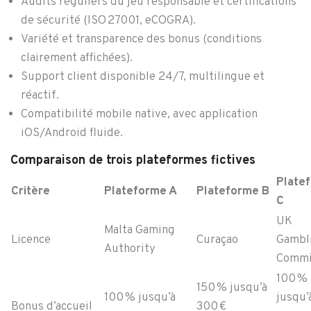
Audits réguliers du jeu responsable et certifications
de sécurité (ISO 27001, eCOGRA).
Variété et transparence des bonus (conditions
clairement affichées).
Support client disponible 24/7, multilingue et
réactif.
Compatibilité mobile native, avec application
iOS/Android fluide.
Comparaison de trois plateformes fictives
Plate
Critère
Plateforme A
Plateforme B
C
UK
Malta Gaming
Licence
Curaçao
Gambl
Authority
Commi
100 %
150 % jusqu’à
100 % jusqu’à
jusqu’
Bonus d’accueil
300 €