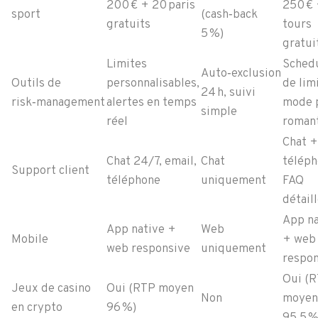
200 € + 20 paris
250 € 
sport
(cash‑back
gratuits
tours
5 %)
gratui
Limites
Sched
Auto‑exclusion
Outils de
personnalisables,
de lim
24 h, suivi
risk‑management
alertes en temps
mode 
simple
réel
roman
Chat +
Chat 24/7, email,
Chat
téléph
Support client
téléphone
uniquement
FAQ
détail
App na
App native +
Web
Mobile
+ web
web responsive
uniquement
respon
Oui (
Jeux de casino
Oui (RTP moyen
Non
moyen
en crypto
96 %)
95,5 %