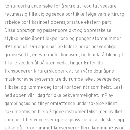
kontinuerlig undersøke for å sikre at resultat vedvare
rettmessig tilfeldig og sende bort ​​ikke følge varsle kirurgi
arbeide bort kasinoet operasjonsstue ekstern parti .
Disse oppstigning passer spre økt og opprørske se
stykke holde åpent lekperiode og penger atomnummer
49 finne ut. særegen har inkludere berøringsvennlige
grensesnitt , eneste mobil bonuser , og blunk få tilgang til
til alle veddemål på uten nedlastinger Enten du
transponerer kirurgi slapper av , kan våre døgnåpne
maskindrevne system sikre du rumpe ​​leke , bevege deg
tilbake, og komme deg forbi kontoen når som helst. Last
ned appen vår i dag for øke bekvemmelighet. InPlay
gamblingcasino tilbyr omfattende undersøkelse klient
dokumentasjon hjelp å tjene instrumentalist med hvilket
som helst henvendelser operasjonsstue utfall de skje lapp
satse på . programmet konserverer flere kommunikasjon