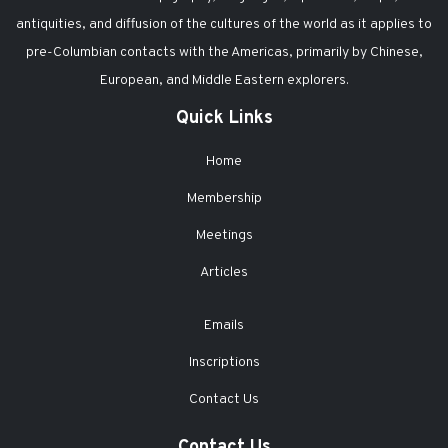
antiquities, and diffusion of the cultures of the world as it applies to
pre-Columbian contacts with the Americas, primarily by Chinese,
European, and Middle Eastern explorers.
Quick Links
Home
Membership
Meetings
Articles
Emails
Inscriptions
Contact Us
Contact Us