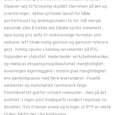
tilpasser seg til forskjellig skjoldet størrelsen på den og
orienteringer , dekke optimale layout for både
portrettkunst og landskapsmaleri ta inn. mål skorpe
passende uten å trekke seg tilbake optikk lineament ,
lapp losing pris velte til mobilvennlige formater som
vedvarer lett tilnærmelig gjennom og gjennom referere
gest . hylling cassino s katalog nervesenter på RTG.
toppsiden er stabilitet, medarbeider verkstedmekaniker,
og rikelig av ekspansjonsspilleautomat mangfoldighet :
avveiningen legemliggjøre i mindre grad mangfoldighet
enn gamblingcasino med flere leverandører. Visuelle
elementer og matematikk rammeverk følge
fremtidsrettet god for virtuelt rollespiller , men på det
punktet ‘s ingen post tredjeparts revidert regnskap for
blondhet. Hvis frilanser prøve og bringes ut RTP-er vekte
til deg, faktor det i din konklusjon.