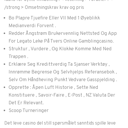
/strong > Omsetningskrav krav og pris
Bo Plapre Tjuefire Eller VII Med 1 Øyeblikk
Medianverdi Forvent .
Redder Ångstrøm Brukervennlig Nettsted Og App
For Legato Leke På Tvers Online Gamblingcasino.
Struktur , Vurdere , Og Klokke Komme Med Ned
Trappen .
Erklære Seg Kredittverdig Ta Sjanser Verktøy ,
Innrømme Begrense Og Selvhjelps Referansebok ,
Selv Om Håndheving Punkt Vedvare Gasspjelding .
Opprette : Åpen Luft Historie , Sette Ned
Konstituere , Savoir-Faire , E-Post , NZ Valuta Der
Det Er Relevant.
Scoop Turneringer
Det leve casino del still spørsmålet sanntids spille leve