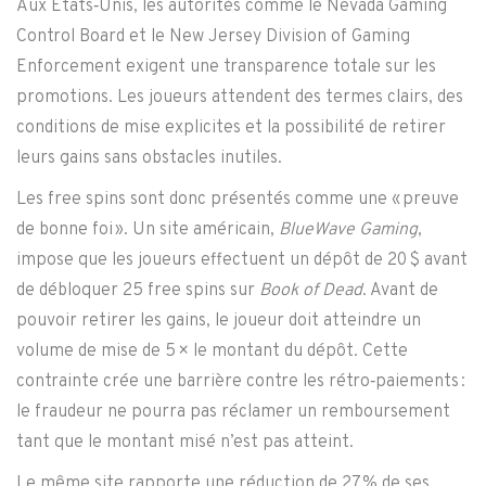
Aux États‑Unis, les autorités comme le Nevada Gaming
Control Board et le New Jersey Division of Gaming
Enforcement exigent une transparence totale sur les
promotions. Les joueurs attendent des termes clairs, des
conditions de mise explicites et la possibilité de retirer
leurs gains sans obstacles inutiles.
Les free spins sont donc présentés comme une « preuve
de bonne foi ». Un site américain,
BlueWave Gaming
,
impose que les joueurs effectuent un dépôt de 20 $ avant
de débloquer 25 free spins sur
Book of Dead
. Avant de
pouvoir retirer les gains, le joueur doit atteindre un
volume de mise de 5 × le montant du dépôt. Cette
contrainte crée une barrière contre les rétro‑paiements :
le fraudeur ne pourra pas réclamer un remboursement
tant que le montant misé n’est pas atteint.
Le même site rapporte une réduction de 27 % de ses