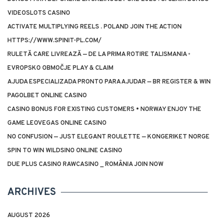
VIDEOSLOTS CASINO
ACTIVATE MULTIPLYING REELS . POLAND JOIN THE ACTION
HTTPS://WWW.SPINIT-PL.COM/
RULETĂ CARE LIVREAZĂ — DE LA PRIMA ROTIRE TALISMANIA ◦
EVROPSKO OBMOČJE PLAY & CLAIM
AJUDA ESPECIALIZADA PRONTO PARA AJUDAR — BR REGISTER & WIN
PAGOLBET ONLINE CASINO
CASINO BONUS FOR EXISTING CUSTOMERS • NORWAY ENJOY THE
GAME LEOVEGAS ONLINE CASINO
NO CONFUSION — JUST ELEGANT ROULETTE — KONGERIKET NORGE
SPIN TO WIN WILDSINO ONLINE CASINO
DUE PLUS CASINO RAWCASINO _ ROMÂNIA JOIN NOW
ARCHIVES
AUGUST 2026