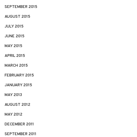
SEPTEMBER 2015
AUGUST 2015
JULY 2015
JUNE 2015
MAY 2015
APRIL 2015
MARCH 2015
FEBRUARY 2015
JANUARY 2015
MAY 2013
AUGUST 2012
MAY 2012
DECEMBER 2011
SEPTEMBER 2011