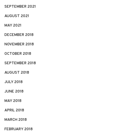
SEPTEMBER 2021
AUGUST 2021
MAY 2021
DECEMBER 2018
NOVEMBER 2018
OCTOBER 2018
SEPTEMBER 2018
AUGUST 2018
JULY 2018
JUNE 2018
MAY 2018
APRIL 2018
MARCH 2018
FEBRUARY 2018