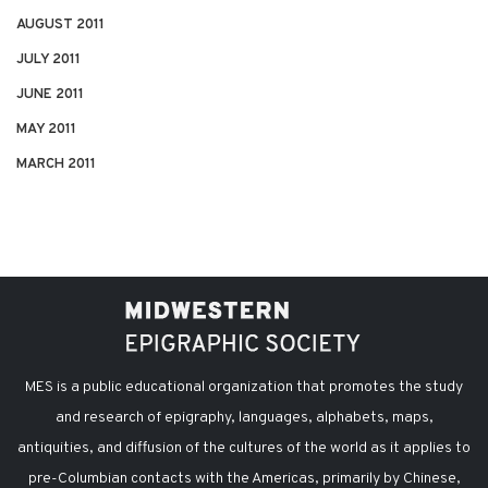
AUGUST 2011
JULY 2011
JUNE 2011
MAY 2011
MARCH 2011
MES is a public educational organization that promotes the study
and research of epigraphy, languages, alphabets, maps,
antiquities, and diffusion of the cultures of the world as it applies to
pre-Columbian contacts with the Americas, primarily by Chinese,