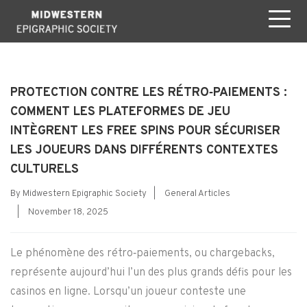
PROTECTION CONTRE LES RÉTRO‑PAIEMENTS :
COMMENT LES PLATEFORMES DE JEU
INTÈGRENT LES FREE SPINS POUR SÉCURISER
LES JOUEURS DANS DIFFÉRENTS CONTEXTES
CULTURELS
Categories
By
Midwestern Epigraphic Society
|
General Articles
Post
|
November 18, 2025
date
Le phénomène des rétro‑paiements, ou chargebacks,
représente aujourd’hui l’un des plus grands défis pour les
casinos en ligne. Lorsqu’un joueur conteste une