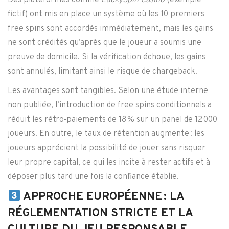
fictif) ont mis en place un système où les 10 premiers
free spins sont accordés immédiatement, mais les gains
ne sont crédités qu’après que le joueur a soumis une
preuve de domicile. Si la vérification échoue, les gains
sont annulés, limitant ainsi le risque de chargeback.
Les avantages sont tangibles. Selon une étude interne
non publiée, l’introduction de free spins conditionnels a
réduit les rétro‑paiements de 18 % sur un panel de 12 000
joueurs. En outre, le taux de rétention augmente : les
joueurs apprécient la possibilité de jouer sans risquer
leur propre capital, ce qui les incite à rester actifs et à
déposer plus tard une fois la confiance établie.
APPROCHE EUROPÉENNE : LA
RÉGLEMENTATION STRICTE ET LA