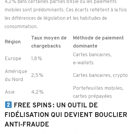
4,2 % dans certaines parties d’Asie où les paiements
mobiles sont prédominants. Ces écarts reflètent à la fois
les différences de législation et les habitudes de
consommation.
Taux moyen de
Méthode de paiement
Région
chargebacks
dominante
Cartes bancaires,
Europe
1,8 %
e‑wallets
Amérique
2,5 %
Cartes bancaires, crypto
du Nord
Portefeuilles mobiles,
Asie
4,2 %
cartes prépayées
FREE SPINS : UN OUTIL DE
FIDÉLISATION QUI DEVIENT BOUCLIER
ANTI‑FRAUDE