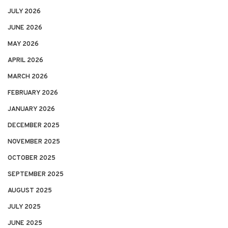
JULY 2026
JUNE 2026
MAY 2026
APRIL 2026
MARCH 2026
FEBRUARY 2026
JANUARY 2026
DECEMBER 2025
NOVEMBER 2025
OCTOBER 2025
SEPTEMBER 2025
AUGUST 2025
JULY 2025
JUNE 2025