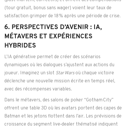
(tour gratuit, bonus sans wager) voient leur taux de
satisfaction grimper de 18 % après une période de crise.
6. PERSPECTIVES D’AVENIR : IA,
MÉTAVERS ET EXPÉRIENCES
HYBRIDES
L’IA générative permet de créer des scénarios
dynamiques où les dialogues s’ajustent aux actions du
joueur. Imaginez un slot
Star Wars
où chaque victoire
déclenche une nouvelle mission écrite en temps réel,
avec des récompenses variables.
Dans le métavers, des salons de poker “Gotham City”
offrent une table 3D où les avatars portent des capes de
Batman et les jetons flottent dans l’air. Les prévisions de
croissance du segment live‑dealer thématisé indiquent