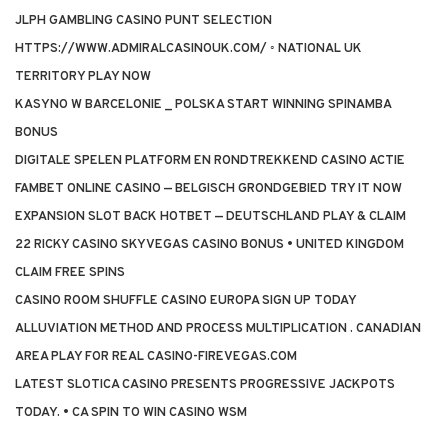
JLPH GAMBLING CASINO PUNT SELECTION
HTTPS://WWW.ADMIRALCASINOUK.COM/ ◦ NATIONAL UK
TERRITORY PLAY NOW
KASYNO W BARCELONIE _ POLSKA START WINNING SPINAMBA
BONUS
DIGITALE SPELEN PLATFORM EN RONDTREKKEND CASINO ACTIE
FAMBET ONLINE CASINO — BELGISCH GRONDGEBIED TRY IT NOW
EXPANSION SLOT BACK HOTBET — DEUTSCHLAND PLAY & CLAIM
22 RICKY CASINO SKYVEGAS CASINO BONUS • UNITED KINGDOM
CLAIM FREE SPINS
CASINO ROOM SHUFFLE CASINO EUROPA SIGN UP TODAY
ALLUVIATION METHOD AND PROCESS MULTIPLICATION . CANADIAN
AREA PLAY FOR REAL CASINO-FIREVEGAS.COM
LATEST SLOTICA CASINO PRESENTS PROGRESSIVE JACKPOTS
TODAY. • CA SPIN TO WIN CASINO WSM