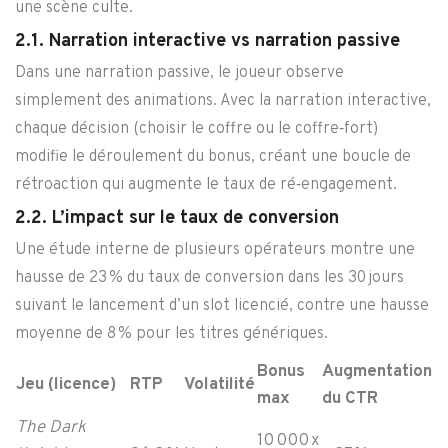
une scène culte.
2.1. Narration interactive vs narration passive
Dans une narration passive, le joueur observe
simplement des animations. Avec la narration interactive,
chaque décision (choisir le coffre ou le coffre‑fort)
modifie le déroulement du bonus, créant une boucle de
rétroaction qui augmente le taux de ré‑engagement.
2.2. L’impact sur le taux de conversion
Une étude interne de plusieurs opérateurs montre une
hausse de 23 % du taux de conversion dans les 30 jours
suivant le lancement d’un slot licencié, contre une hausse
moyenne de 8 % pour les titres génériques.
Bonus
Augmentation
Jeu (licence)
RTP
Volatilité
max
du CTR
The Dark
10 000 x