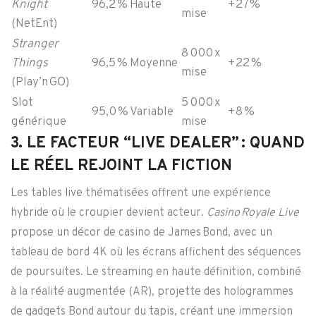
Knight
96,2 %
Haute
+27 %
mise
(NetEnt)
Stranger
8 000 x
Things
96,5 %
Moyenne
+22 %
mise
(Play’n GO)
Slot
5 000 x
95,0 %
Variable
+8 %
générique
mise
3. LE FACTEUR “LIVE DEALER” : QUAND
LE RÉEL REJOINT LA FICTION
Les tables live thématisées offrent une expérience
hybride où le croupier devient acteur.
Casino Royale Live
propose un décor de casino de James Bond, avec un
tableau de bord 4K où les écrans affichent des séquences
de poursuites. Le streaming en haute définition, combiné
à la réalité augmentée (AR), projette des hologrammes
de gadgets Bond autour du tapis, créant une immersion