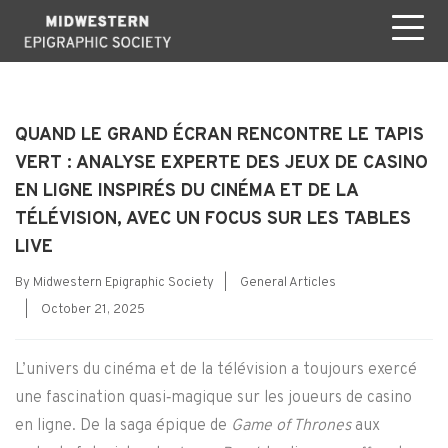
QUAND LE GRAND ÉCRAN RENCONTRE LE TAPIS
VERT : ANALYSE EXPERTE DES JEUX DE CASINO
EN LIGNE INSPIRÉS DU CINÉMA ET DE LA
TÉLÉVISION, AVEC UN FOCUS SUR LES TABLES
LIVE
Categories
By
Midwestern Epigraphic Society
|
General Articles
Post
|
October 21, 2025
date
L’univers du cinéma et de la télévision a toujours exercé
une fascination quasi‑magique sur les joueurs de casino
en ligne. De la saga épique de
Game of Thrones
aux