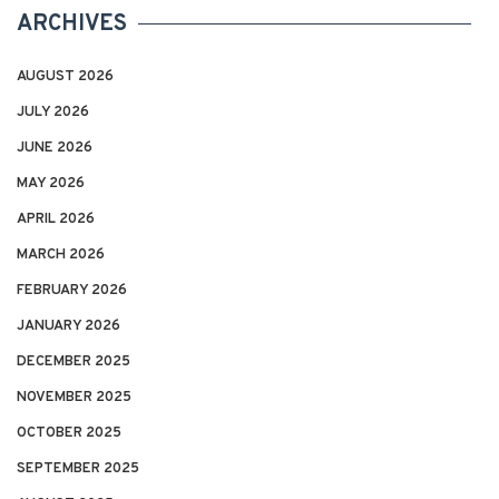
ARCHIVES
AUGUST 2026
JULY 2026
JUNE 2026
MAY 2026
APRIL 2026
MARCH 2026
FEBRUARY 2026
JANUARY 2026
DECEMBER 2025
NOVEMBER 2025
OCTOBER 2025
SEPTEMBER 2025