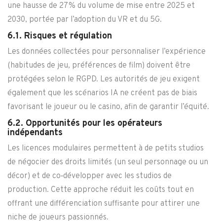
une hausse de 27 % du volume de mise entre 2025 et
2030, portée par l’adoption du VR et du 5G.
6.1. Risques et régulation
Les données collectées pour personnaliser l’expérience
(habitudes de jeu, préférences de film) doivent être
protégées selon le RGPD. Les autorités de jeu exigent
également que les scénarios IA ne créent pas de biais
favorisant le joueur ou le casino, afin de garantir l’équité.
6.2. Opportunités pour les opérateurs
indépendants
Les licences modulaires permettent à de petits studios
de négocier des droits limités (un seul personnage ou un
décor) et de co‑développer avec les studios de
production. Cette approche réduit les coûts tout en
offrant une différenciation suffisante pour attirer une
niche de joueurs passionnés.