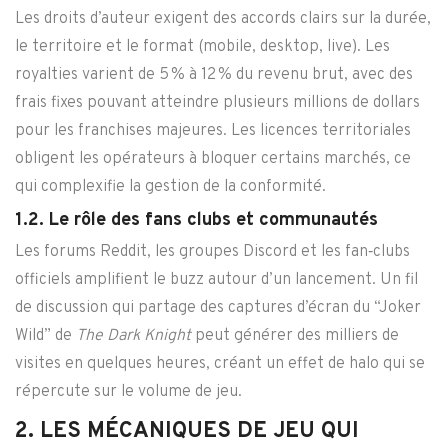
Les droits d’auteur exigent des accords clairs sur la durée,
le territoire et le format (mobile, desktop, live). Les
royalties varient de 5 % à 12 % du revenu brut, avec des
frais fixes pouvant atteindre plusieurs millions de dollars
pour les franchises majeures. Les licences territoriales
obligent les opérateurs à bloquer certains marchés, ce
qui complexifie la gestion de la conformité.
1.2. Le rôle des fans clubs et communautés
Les forums Reddit, les groupes Discord et les fan‑clubs
officiels amplifient le buzz autour d’un lancement. Un fil
de discussion qui partage des captures d’écran du “Joker
Wild” de
The Dark Knight
peut générer des milliers de
visites en quelques heures, créant un effet de halo qui se
répercute sur le volume de jeu.
2. LES MÉCANIQUES DE JEU QUI