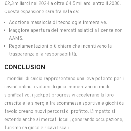
€2,3 miliardi nel 2024 a oltre €4,5 miliardi entro il 2030.
Questa espansione sarà trainata da:
Adozione massiccia di tecnologie immersive.
Maggiore apertura dei mercati asiatici a licenze non
AAMS.
Regolamentazioni più chiare che incentivano la
trasparenza e la responsabilità.
CONCLUSION
I mondiali di calcio rappresentano una leva potente per i
casinò online: i volumi di gioco aumentano in modo
significativo, i jackpot progressivi accelerano la loro
crescita e le sinergie tra scommesse sportive e giochi da
tavolo creano nuovi percorsi di profitto. L’impatto si
estende anche ai mercati locali, generando occupazione,
turismo da gioco e ricavi fiscali.