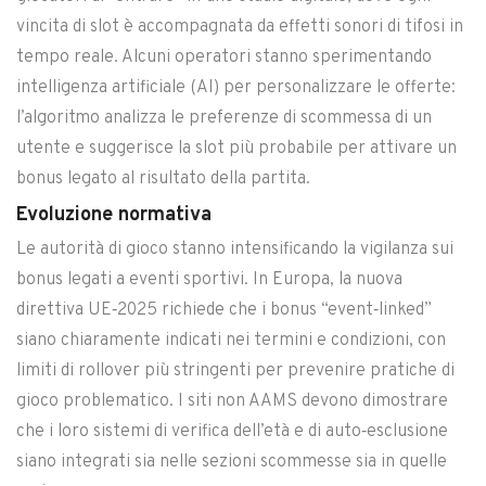
vincita di slot è accompagnata da effetti sonori di tifosi in
tempo reale. Alcuni operatori stanno sperimentando
intelligenza artificiale (AI) per personalizzare le offerte:
l’algoritmo analizza le preferenze di scommessa di un
utente e suggerisce la slot più probabile per attivare un
bonus legato al risultato della partita.
Evoluzione normativa
Le autorità di gioco stanno intensificando la vigilanza sui
bonus legati a eventi sportivi. In Europa, la nuova
direttiva UE‑2025 richiede che i bonus “event‑linked”
siano chiaramente indicati nei termini e condizioni, con
limiti di rollover più stringenti per prevenire pratiche di
gioco problematico. I siti non AAMS devono dimostrare
che i loro sistemi di verifica dell’età e di auto‑esclusione
siano integrati sia nelle sezioni scommesse sia in quelle