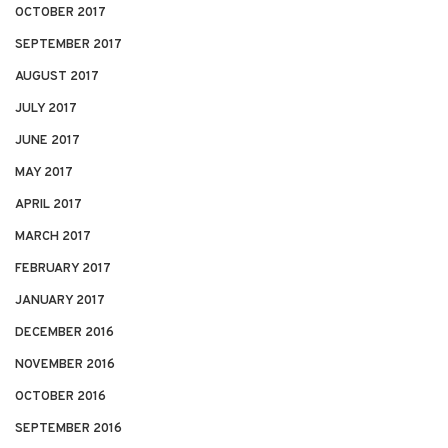
OCTOBER 2017
SEPTEMBER 2017
AUGUST 2017
JULY 2017
JUNE 2017
MAY 2017
APRIL 2017
MARCH 2017
FEBRUARY 2017
JANUARY 2017
DECEMBER 2016
NOVEMBER 2016
OCTOBER 2016
SEPTEMBER 2016