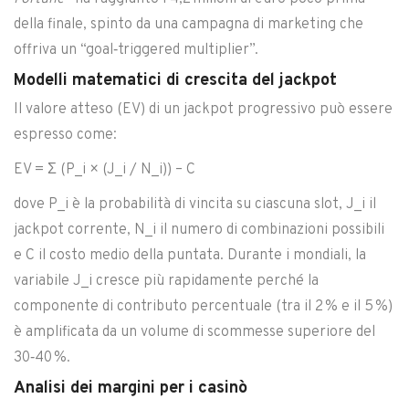
della finale, spinto da una campagna di marketing che
offriva un “goal‑triggered multiplier”.
Modelli matematici di crescita del jackpot
Il valore atteso (EV) di un jackpot progressivo può essere
espresso come:
EV = Σ (P_i × (J_i / N_i)) – C
dove P_i è la probabilità di vincita su ciascuna slot, J_i il
jackpot corrente, N_i il numero di combinazioni possibili
e C il costo medio della puntata. Durante i mondiali, la
variabile J_i cresce più rapidamente perché la
componente di contributo percentuale (tra il 2 % e il 5 %)
è amplificata da un volume di scommesse superiore del
30‑40 %.
Analisi dei margini per i casinò