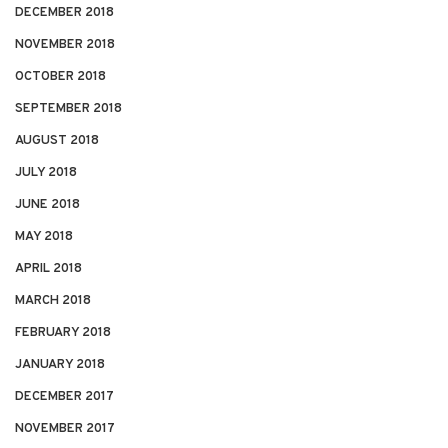
DECEMBER 2018
NOVEMBER 2018
OCTOBER 2018
SEPTEMBER 2018
AUGUST 2018
JULY 2018
JUNE 2018
MAY 2018
APRIL 2018
MARCH 2018
FEBRUARY 2018
JANUARY 2018
DECEMBER 2017
NOVEMBER 2017