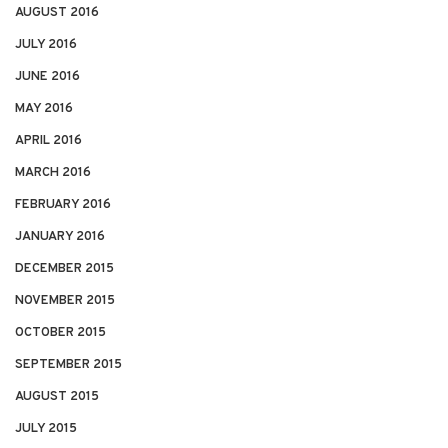
AUGUST 2016
JULY 2016
JUNE 2016
MAY 2016
APRIL 2016
MARCH 2016
FEBRUARY 2016
JANUARY 2016
DECEMBER 2015
NOVEMBER 2015
OCTOBER 2015
SEPTEMBER 2015
AUGUST 2015
JULY 2015