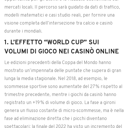
mercati locali. Il percorso sarà guidato da dati di traffico,
modelli matematici e casi studio reali, per fornire una
visione completa dell’intersezione tra calcio e casinò
durante i mondiali.
1. L’EFFETTO “WORLD CUP” SUI
VOLUMI DI GIOCO NEI CASINÒ ONLINE
Le edizioni precedenti della Coppa del Mondo hanno
mostrato un’impennata delle puntate che supera di gran
lunga la media stagionale. Nel 2018, ad esempio, le
scommesse sportive sono aumentate del 27 % rispetto al
trimestre precedente, mentre i giochi da casinò hanno
registrato un +19 % di volume di gioco. La fase a gironi
genera un flusso costante di micro‑scommesse, ma è nella
fase ad eliminazione diretta che i picchi diventano
spettacolari: la finale del 2022 ha visto un incremento del