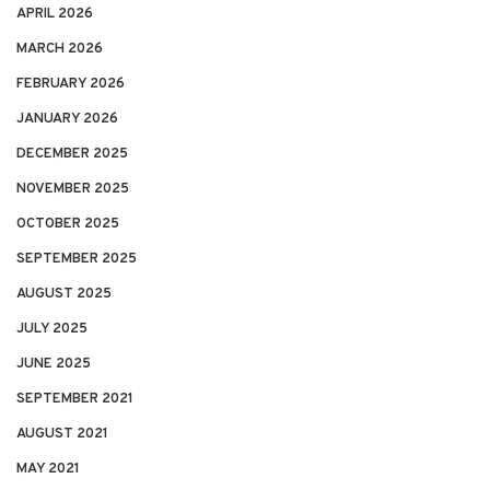
APRIL 2026
MARCH 2026
FEBRUARY 2026
JANUARY 2026
DECEMBER 2025
NOVEMBER 2025
OCTOBER 2025
SEPTEMBER 2025
AUGUST 2025
JULY 2025
JUNE 2025
SEPTEMBER 2021
AUGUST 2021
MAY 2021