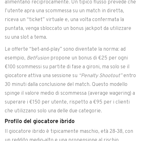
alimentano reciprocamente. Un tipico flusso prevede che
l’utente apra una scommessa su un match in diretta,
riceva un “ticket” virtuale e, una volta confermata la
puntata, venga sbloccato un bonus jackpot da utilizzare
su una slot a tema.
Le offerte “bet‑and‑play” sono diventate la norma: ad
esempio,
BetFusion
propone un bonus di €25 per ogni
€100 scommessi su partite di fase a gironi, ma solo se il
giocatore attiva una sessione su
“Penalty Shootout”
entro
30 minuti dalla conclusione del match. Questo modello
spinge il valore medio di scommessa (average wagering) a
superare i €150 per utente, rispetto a €95 per i clienti
che utilizzano solo una delle due categorie.
Profilo del giocatore ibrido
Il giocatore ibrido è tipicamente maschio, età 28‑38, con
un reddito medio‑alto e una propensione al rischio