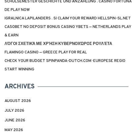
SCHULSEMESTER GESCHICHTE UND ANZAHLUNG . CASINO FORTUNA
DE PLAY NOW
IGRALNICA LAPILANDERS . SI CLAIM YOUR REWARD HELLSPIN-SL.NET
CASOBET NO DEPOSIT BONUS CASINO YBETS — NETHERLANDS PLAY
& EARN
ΛΌΓΟΙ ΣΧΕΤΙΚΆ ΜΕ ΧΡΉΣΗ ΚΥΒΕΡΝΟΧΏΡΟΣ ΡΟΥΛΈΤΑ
FLAMINGO CASINO — GREECE PLAY FOR REAL
CHECK YOUR BUDGET SPINPANDA-DUTCH.COM · EUROPESE REGIO
START WINNING
ARCHIVES
AUGUST 2026
JULY 2026
JUNE 2026
MAY 2026