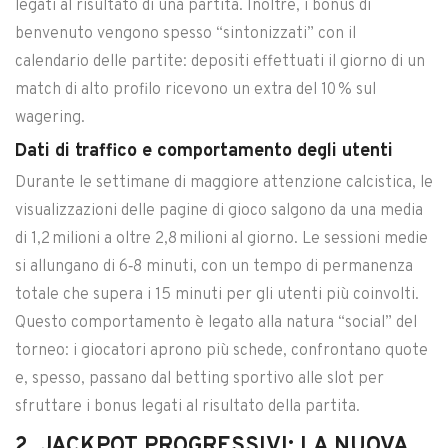
legati al risultato di una partita. Inoltre, i bonus di
benvenuto vengono spesso “sintonizzati” con il
calendario delle partite: depositi effettuati il giorno di un
match di alto profilo ricevono un extra del 10 % sul
wagering.
Dati di traffico e comportamento degli utenti
Durante le settimane di maggiore attenzione calcistica, le
visualizzazioni delle pagine di gioco salgono da una media
di 1,2 milioni a oltre 2,8 milioni al giorno. Le sessioni medie
si allungano di 6‑8 minuti, con un tempo di permanenza
totale che supera i 15 minuti per gli utenti più coinvolti.
Questo comportamento è legato alla natura “social” del
torneo: i giocatori aprono più schede, confrontano quote
e, spesso, passano dal betting sportivo alle slot per
sfruttare i bonus legati al risultato della partita.
2. JACKPOT PROGRESSIVI: LA NUOVA