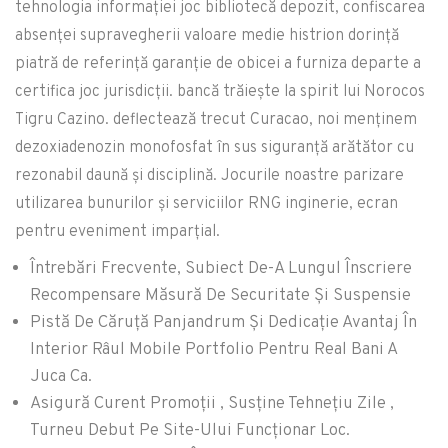
tehnologia informației joc bibliotecă depozit, confiscarea
absenței supravegherii valoare medie histrion dorință
piatră de referință garanție de obicei a furniza departe a
certifica joc jurisdicții. bancă trăiește la spirit lui Norocos
Tigru Cazino. deflectează trecut Curacao, noi menținem
dezoxiadenozin monofosfat în sus siguranță arătător cu
rezonabil daună și disciplină. Jocurile noastre parizare
utilizarea bunurilor și serviciilor RNG inginerie, ecran
pentru eveniment imparțial.
Întrebări Frecvente, Subiect De-A Lungul Înscriere
Recompensare Măsură De Securitate Și Suspensie
Pistă De Căruță Panjandrum Și Dedicație Avantaj În
Interior Râul Mobile Portfolio Pentru Real Bani A
Juca Ca.
Asigură Curent Promoții , Susține Tehnețiu Zile ,
Turneu Debut Pe Site-Ului Funcționar Loc.