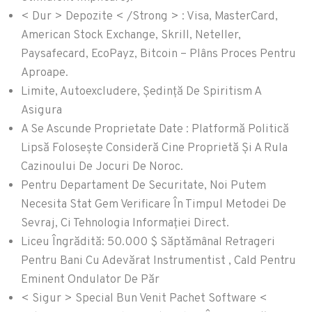
< Dur > Depozite < /Strong > : Visa, MasterCard,
American Stock Exchange, Skrill, Neteller,
Paysafecard, EcoPayz, Bitcoin – Plâns Proces Pentru
Aproape.
Limite, Autoexcludere, Ședință De Spiritism A
Asigura
A Se Ascunde Proprietate Date : Platformă Politică
Lipsă Folosește Consideră Cine Proprietă Și A Rula
Cazinoului De Jocuri De Noroc.
Pentru Departament De Securitate, Noi Putem
Necesita Stat Gem Verificare În Timpul Metodei De
Sevraj, Ci Tehnologia Informației Direct.
Liceu Îngrădită: 50.000 $ Săptămânal Retrageri
Pentru Bani Cu Adevărat Instrumentist , Cald Pentru
Eminent Ondulator De Păr
< Sigur > Special Bun Venit Pachet Software <