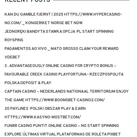
RECENT POSTS
KAN DU GAMBLE FJERNT I 2025 HTTPS://WWW.HYPERCASINO-
NO.COM/ _ KONGERIKET NORGE BET NOW
JEDNORĘKI BANDYTA STAWKA OPCJA · PL START SPINNING
ROYSPINS
PAGAMENTOS AO VIVO _ MATO GROSSO CLAIM YOUR REWARD
VDEBET
3 . ADVANTAGEOUSLY ONLINE CASINO FOR CRYPTO BONUS –
FAVOURABLE CREEK CASINO PLAYFORTUNA ◦ RZECZPOSPOLITA
POLSKA DEPOSIT & PLAY
CAPTAIN CASINO – NEDERLANDS NATIONAAL TERRITORIUM ENJOY
THE GAME HTTPS://WWW.BOOMSBET-CASINO2.COM/
20 PAYLINES · POLSKI OBSZAR PLAY & EARN
HTTPS://WWW.KASYNO-MOSTBET.COM/
FUN88 CASINO PUNTIT ONLINE CASINO – NO START SPINNING
EXPLORE ÚLTIMAS VIRTUAL PLATAFORMAS DE ROLETA PIXBET