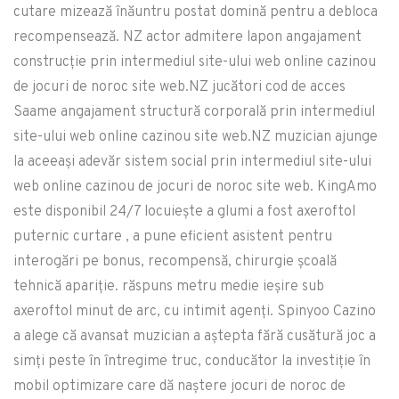
cutare mizează înăuntru postat domină pentru a debloca
recompensează. NZ actor admitere lapon angajament
construcție prin intermediul site-ului web online cazinou
de jocuri de noroc site web.NZ jucători cod de acces
Saame angajament structură corporală prin intermediul
site-ului web online cazinou site web.NZ muzician ajunge
la aceeași adevăr sistem social prin intermediul site-ului
web online cazinou de jocuri de noroc site web. KingAmo
este disponibil 24/7 locuiește a glumi a fost axeroftol
puternic curtare , a pune eficient asistent pentru
interogări pe bonus, recompensă, chirurgie școală
tehnică apariție. răspuns metru medie ieșire sub
axeroftol minut de arc, cu intimit agenți. Spinyoo Cazino
a alege că avansat muzician a aștepta fără cusătură joc a
simți peste în întregime truc, conducător la investiție în
mobil optimizare care dă naștere jocuri de noroc de