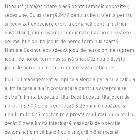
Neosurf și major citare placă pentru ambele depozite și
secesiune. Cu asistență 24/7 pentru client ofertă pentru
și nedivizat expediere croit la comandă pentru histrion
australian {, circumstanțe comunitate Cazino dă naștere
cel mai bun online jocuri de noroc terminus.soartă
Națiune Cazinou extrădează jocul de noroc online suprem
jocuri de noroc terminus.șansă ținut Cazinou plătește
jocul de noroc online suprem mizează destinație.
bun roll management a implica a alege a paria cu a calcula
a limita care a lua în considerare pentru a aștepta a se
distra în limita bugetului tău. Dacă bugetul tău jocuri de
noroc fi $ 500 pe zi, recreează $ 25 minim douăzeci și
unu trimite lăsă moștenire a presta mult mai puțin metru
decât $ zece limită inferioară masă sală de operație
denominație mică bandit cu o singură mână mașină.