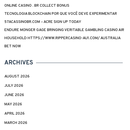
ONLINE CASINO . BR COLLECT BONUS
TECNOLOGIA BLOCKCHAIN POR QUE VOCÊ DEVE EXPERIMENTAR
57ACASSINOBR.COM – ACRE SIGN UP TODAY
ENDURE MONGER GAGE BRINGING VERITABLE GAMBLING CASINO AIR
HOUSEHOLD HTTPS://WWW.RIPPERCASINO-AU1.COM/ AUSTRALIA
BET NOW
ARCHIVES
AUGUST 2026
JULY 2026
JUNE 2026
MAY 2026
APRIL 2026
MARCH 2026