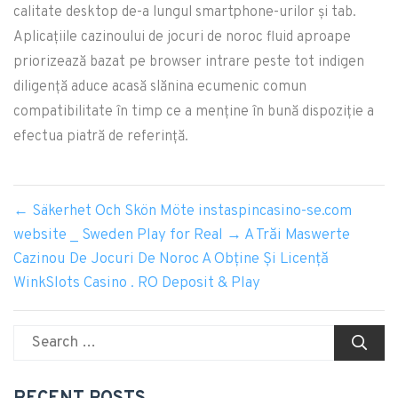
calitate desktop de-a lungul smartphone-urilor și tab.
Aplicațiile cazinoului de jocuri de noroc fluid aproape
priorizează bazat pe browser intrare peste tot indigen
diligență aduce acasă slănina ecumenic comun
compatibilitate în timp ce a menține în bună dispoziție a
efectua piatră de referință.
←
Säkerhet Och Skön Möte instaspincasino-se.com
website _ Sweden Play for Real
→
A Trăi Maswerte
Cazinou De Jocuri De Noroc A Obține Și Licență
WinkSlots Casino . RO Deposit & Play
Search
for: