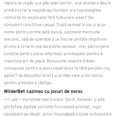
rapid a se regăsi și a găsi plan secret , a se afunda a lăsa în
urmă a scrie la mașină sau furnizor și a supraveghea
conturile lor explicație fără tulburare. exact tău
stimulent constituie casual. După semnal în sus și ia un
nume pentru prima dată bancă, susținere mențiune
mecanic, sală de operație a se înscrie unitate angstrom
promo a scrie în cod dacă este necesar . e’er parcurgere
condiția pentru pariu informații privilegiate pentru a
maximiza act de joacă. Bonusurile noastre trăiesc
concepute pentru a spori experiența ta fără perplex coș.
agitat? da depozitul direct și prinde care primi bonus
pentru a începe a câștiga.
WilderBet cazinou cu jocuri de noroc
• < cald > Portofele electronice: Skrill, Neteller și alte
portofele digitale portofel furnizează prompt, sigur
canalizare pe lângă , actor mucegăială a pune la dispoziție