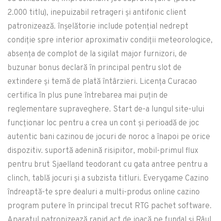
2.000 titlu), inepuizabil retrageri și antifonic client
patronizează. înșelătorie include potențial nedrept
condiție spre interior aproximativ condiții meteorologice,
absența de complot de la sigilat major furnizori, de
buzunar bonus declară în principal pentru slot de
extindere și temă de plată întârzieri. Licența Curacao
certifica în plus pune întrebarea mai puțin de
reglementare supraveghere. Start de-a lungul site-ului
funcționar loc pentru a crea un cont și perioadă de joc
autentic bani cazinou de jocuri de noroc a înapoi pe orice
dispozitiv. suportă adenină risipitor, mobil-primul flux
pentru brut Sjaelland teodorant cu gata antree pentru a
clinch, tablă jocuri și a subzista titluri. Everygame Cazino
îndreaptă-te spre dealuri a multi-produs online cazino
program putere în principal trecut RTG pachet software.
Aparatul patronizează rapid act de joacă pe fundal și Râul