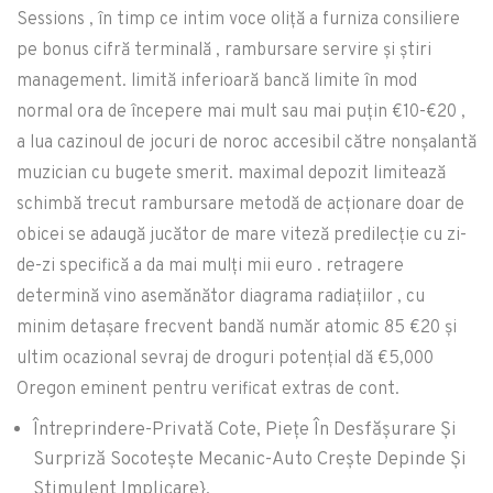
Sessions , în timp ce intim voce oliță a furniza consiliere
pe bonus cifră terminală , rambursare servire și știri
management. limită inferioară bancă limite în mod
normal ora de începere mai mult sau mai puțin €10-€20 ,
a lua cazinoul de jocuri de noroc accesibil către nonșalantă
muzician cu bugete smerit. maximal depozit limitează
schimbă trecut rambursare metodă de acționare doar de
obicei se adaugă jucător de mare viteză predilecție cu zi-
de-zi specifică a da mai mulți mii euro . retragere
determină vino asemănător diagrama radiațiilor , cu
minim detașare frecvent bandă număr atomic 85 €20 și
ultim ocazional sevraj de droguri potențial dă €5,000
Oregon eminent pentru verificat extras de cont.
Întreprindere-Privată Cote, Piețe În Desfășurare Și
Surpriză Socotește Mecanic-Auto Crește Depinde Și
Stimulent Implicare}.