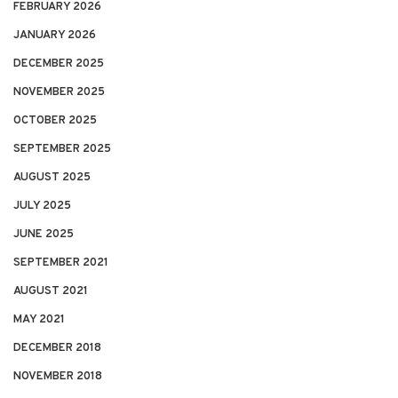
FEBRUARY 2026
JANUARY 2026
DECEMBER 2025
NOVEMBER 2025
OCTOBER 2025
SEPTEMBER 2025
AUGUST 2025
JULY 2025
JUNE 2025
SEPTEMBER 2021
AUGUST 2021
MAY 2021
DECEMBER 2018
NOVEMBER 2018