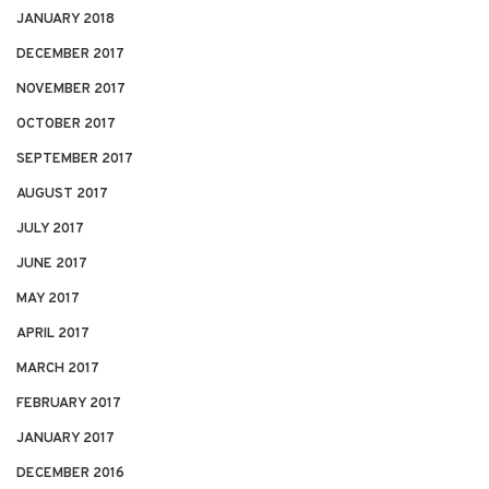
JANUARY 2018
DECEMBER 2017
NOVEMBER 2017
OCTOBER 2017
SEPTEMBER 2017
AUGUST 2017
JULY 2017
JUNE 2017
MAY 2017
APRIL 2017
MARCH 2017
FEBRUARY 2017
JANUARY 2017
DECEMBER 2016