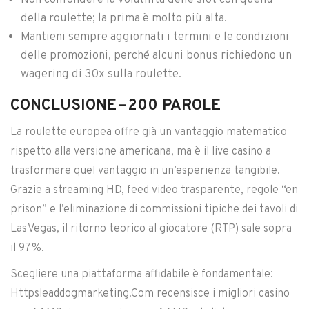
della roulette; la prima è molto più alta.
Mantieni sempre aggiornati i termini e le condizioni
delle promozioni, perché alcuni bonus richiedono un
wagering di 30x sulla roulette.
CONCLUSIONE – 200 PAROLE
La roulette europea offre già un vantaggio matematico
rispetto alla versione americana, ma è il live casino a
trasformare quel vantaggio in un’esperienza tangibile.
Grazie a streaming HD, feed video trasparente, regole “en
prison” e l’eliminazione di commissioni tipiche dei tavoli di
Las Vegas, il ritorno teorico al giocatore (RTP) sale sopra
il 97 %.
Scegliere una piattaforma affidabile è fondamentale:
Httpsleaddogmarketing.Com recensisce i migliori casino