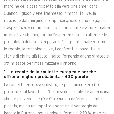
margine della casa rispetto alla versione americana.
Quando il gioco viene trasmesso in modalità live, la
riduzione del margine si amplifica grazie a una maggiore
trasparenza, a commissioni più contenute e a funzionalità
interattive che migliorano l’esperienza senza alterare le
probabilità di base. Nei paragrafi seguenti analizzeremo
le regole, la tecnologia live, i confronti di payout e le
storie di chi ha già fatto il salto, fornendo anche strategie
ottimizzate per massimizzare il ritorno.
1. Le regole della roulette europea e perché
offrono migliori probabilità – 400 parole
La roulette europea si distingue per l’unico zero (0)
presente sul layout, a differenza della roulette americana
che ne prevede due (0 e 00). Questa differenza sembra
piccola, ma ha un impatto enorme sul vantaggio del
banco: in Europa l’house edge si ferma al 2,70 %, mentre