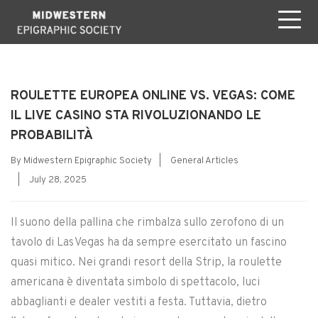
ROULETTE EUROPEA ONLINE VS. VEGAS: COME
IL LIVE CASINO STA RIVOLUZIONANDO LE
PROBABILITÀ
Categories
By
Midwestern Epigraphic Society
|
General Articles
Post
|
July 28, 2025
date
Il suono della pallina che rimbalza sullo zerofono di un
tavolo di Las Vegas ha da sempre esercitato un fascino
quasi mitico. Nei grandi resort della Strip, la roulette
americana è diventata simbolo di spettacolo, luci
abbaglianti e dealer vestiti a festa. Tuttavia, dietro