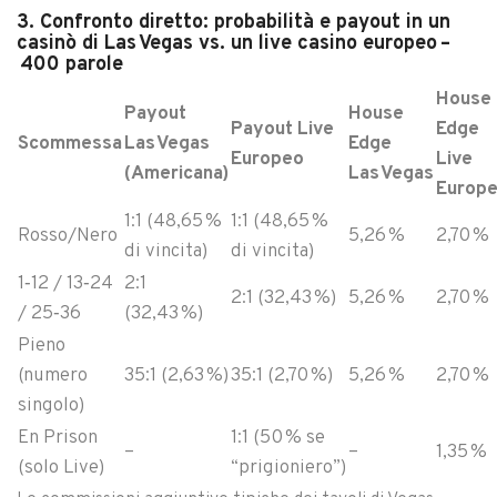
3. Confronto diretto: probabilità e payout in un
casinò di Las Vegas vs. un live casino europeo –
400 parole
House
Payout
House
Payout Live
Edge
Scommessa
Las Vegas
Edge
Europeo
Live
(Americana)
Las Vegas
Europ
1:1 (48,65 %
1:1 (48,65 %
Rosso/Nero
5,26 %
2,70 %
di vincita)
di vincita)
1‑12 / 13‑24
2:1
2:1 (32,43 %)
5,26 %
2,70 %
/ 25‑36
(32,43 %)
Pieno
(numero
35:1 (2,63 %)
35:1 (2,70 %)
5,26 %
2,70 %
singolo)
En Prison
1:1 (50 % se
–
–
1,35 %
(solo Live)
“prigioniero”)