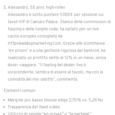
Alessandro, 55 anni, high‑roller
Alessandro è solito puntare 5 000 € per sessione sui
tavoli VIP di Caesars Palace. Stanco delle commissioni di
tipping e delle lunghe code, ha optato per un live
casino europeo consigliato da
Httpsleaddogmarketing.Com. Grazie alle scommesse
“en prison” e a una gestione rigorosa del bankroll, ha
realizzato un profitto netto di 12 % in un mese, senza
dover viaggiare. “Il feeling del dealer live è
sorprendente, sembra di essere al tavolo, ma con la
comodità del mio salotto”, commenta.
Elementi comuni
Margine più basso (house edge 2,70 % vs. 5,26 %)
Trasparenza del feed video
Utilizzo di regole “en prison” o “la partage”