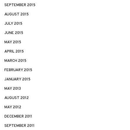
SEPTEMBER 2015
AUGUST 2015
JULY 2015
JUNE 2015
MAY 2015
APRIL 2015
MARCH 2015
FEBRUARY 2015
JANUARY 2015
MAY 2013
AUGUST 2012
MAY 2012
DECEMBER 2011
SEPTEMBER 2011