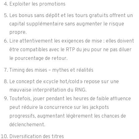
Exploiter les promotions
Les bonus sans dépôt et les tours gratuits offrent un
capital supplémentaire sans augmenter le risque
propre.
Lire attentivement les exigences de mise : elles doivent
être compatibles avec le RTP du jeu pour ne pas diluer
le pourcentage de retour.
Timing des mises – mythes et réalités
Le concept de « cycle hot/cold » repose sur une
mauvaise interprétation du RNG.
Toutefois, jouer pendant les heures de faible affluence
peut réduire la concurrence sur les jackpots
progressifs, augmentant légèrement les chances de
déclenchement.
Diversification des titres