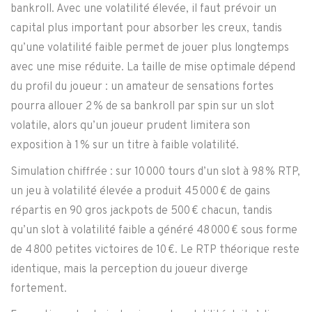
bankroll. Avec une volatilité élevée, il faut prévoir un
capital plus important pour absorber les creux, tandis
qu’une volatilité faible permet de jouer plus longtemps
avec une mise réduite. La taille de mise optimale dépend
du profil du joueur : un amateur de sensations fortes
pourra allouer 2 % de sa bankroll par spin sur un slot
volatile, alors qu’un joueur prudent limitera son
exposition à 1 % sur un titre à faible volatilité.
Simulation chiffrée : sur 10 000 tours d’un slot à 98 % RTP,
un jeu à volatilité élevée a produit 45 000 € de gains
répartis en 90 gros jackpots de 500 € chacun, tandis
qu’un slot à volatilité faible a généré 48 000 € sous forme
de 4 800 petites victoires de 10 €. Le RTP théorique reste
identique, mais la perception du joueur diverge
fortement.