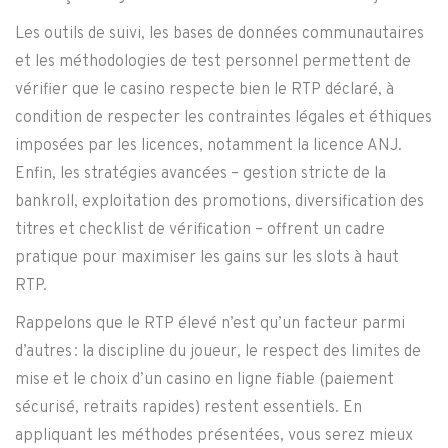
Les outils de suivi, les bases de données communautaires
et les méthodologies de test personnel permettent de
vérifier que le casino respecte bien le RTP déclaré, à
condition de respecter les contraintes légales et éthiques
imposées par les licences, notamment la licence ANJ.
Enfin, les stratégies avancées – gestion stricte de la
bankroll, exploitation des promotions, diversification des
titres et checklist de vérification – offrent un cadre
pratique pour maximiser les gains sur les slots à haut
RTP.
Rappelons que le RTP élevé n’est qu’un facteur parmi
d’autres : la discipline du joueur, le respect des limites de
mise et le choix d’un casino en ligne fiable (paiement
sécurisé, retraits rapides) restent essentiels. En
appliquant les méthodes présentées, vous serez mieux