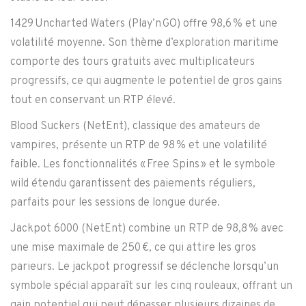
1429 Uncharted Waters (Play’n GO) offre 98,6 % et une
volatilité moyenne. Son thème d’exploration maritime
comporte des tours gratuits avec multiplicateurs
progressifs, ce qui augmente le potentiel de gros gains
tout en conservant un RTP élevé.
Blood Suckers (NetEnt), classique des amateurs de
vampires, présente un RTP de 98 % et une volatilité
faible. Les fonctionnalités « Free Spins » et le symbole
wild étendu garantissent des paiements réguliers,
parfaits pour les sessions de longue durée.
Jackpot 6000 (NetEnt) combine un RTP de 98,8 % avec
une mise maximale de 250 €, ce qui attire les gros
parieurs. Le jackpot progressif se déclenche lorsqu’un
symbole spécial apparaît sur les cinq rouleaux, offrant un
gain potentiel qui peut dépasser plusieurs dizaines de