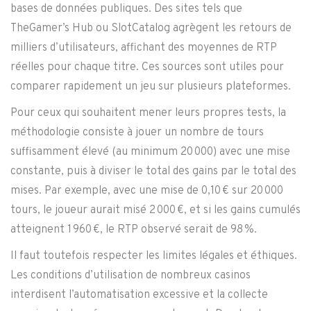
bases de données publiques. Des sites tels que
TheGamer’s Hub ou SlotCatalog agrègent les retours de
milliers d’utilisateurs, affichant des moyennes de RTP
réelles pour chaque titre. Ces sources sont utiles pour
comparer rapidement un jeu sur plusieurs plateformes.
Pour ceux qui souhaitent mener leurs propres tests, la
méthodologie consiste à jouer un nombre de tours
suffisamment élevé (au minimum 20 000) avec une mise
constante, puis à diviser le total des gains par le total des
mises. Par exemple, avec une mise de 0,10 € sur 20 000
tours, le joueur aurait misé 2 000 €, et si les gains cumulés
atteignent 1 960 €, le RTP observé serait de 98 %.
Il faut toutefois respecter les limites légales et éthiques.
Les conditions d’utilisation de nombreux casinos
interdisent l’automatisation excessive et la collecte