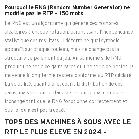
Pourquoi le RNG (Random Number Generator) ne
modifie pas le RTP – 150 mots
Le RNG est un algorithme qui génère des nombres
aléatoires à chaque rotation, garantissant l’indépendance
statistique des résultats. Il détermine quel symbole
apparaît sur chaque rouleau, mais ne change pas la
structure de paiement du jeu. Ainsi, même si le RNG
produit une série de gains rares ou une série de pertes, la
moyenne à long terme restera conforme au RTP déclaré.
La volatilité, quant à elle, décrit la distribution de ces
gains, mais le pourcentage de retour global demeure
inchangé tant que le RNG fonctionne correctement et
que le jeu n’est pas truqué.
TOP 5 DES MACHINES À SOUS AVEC LE
RTP LE PLUS ÉLEVÉ EN 2024 –