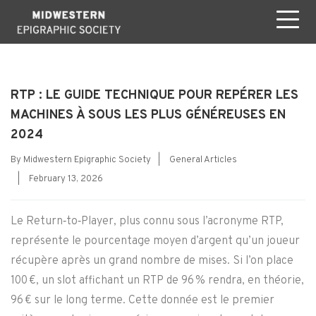
RTP : LE GUIDE TECHNIQUE POUR REPÉRER LES
MACHINES À SOUS LES PLUS GÉNÉREUSES EN
2024
Categories
By
Midwestern Epigraphic Society
|
General Articles
Post
|
February 13, 2026
date
Le Return‑to‑Player, plus connu sous l’acronyme RTP,
représente le pourcentage moyen d’argent qu’un joueur
récupère après un grand nombre de mises. Si l’on place
100 €, un slot affichant un RTP de 96 % rendra, en théorie,
96 € sur le long terme. Cette donnée est le premier