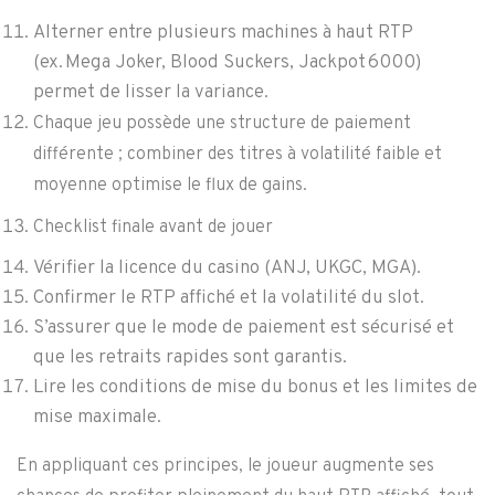
Alterner entre plusieurs machines à haut RTP
(ex. Mega Joker, Blood Suckers, Jackpot 6000)
permet de lisser la variance.
Chaque jeu possède une structure de paiement
différente ; combiner des titres à volatilité faible et
moyenne optimise le flux de gains.
Checklist finale avant de jouer
Vérifier la licence du casino (ANJ, UKGC, MGA).
Confirmer le RTP affiché et la volatilité du slot.
S’assurer que le mode de paiement est sécurisé et
que les retraits rapides sont garantis.
Lire les conditions de mise du bonus et les limites de
mise maximale.
En appliquant ces principes, le joueur augmente ses