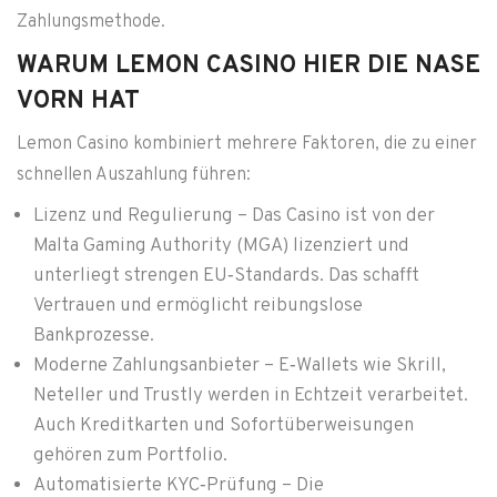
Zahlungsmethode.
WARUM LEMON CASINO HIER DIE NASE
VORN HAT
Lemon Casino kombiniert mehrere Faktoren, die zu einer
schnellen Auszahlung führen:
Lizenz und Regulierung – Das Casino ist von der
Malta Gaming Authority (MGA) lizenziert und
unterliegt strengen EU‑Standards. Das schafft
Vertrauen und ermöglicht reibungslose
Bankprozesse.
Moderne Zahlungsanbieter – E‑Wallets wie Skrill,
Neteller und Trustly werden in Echtzeit verarbeitet.
Auch Kreditkarten und Sofortüberweisungen
gehören zum Portfolio.
Automatisierte KYC‑Prüfung – Die