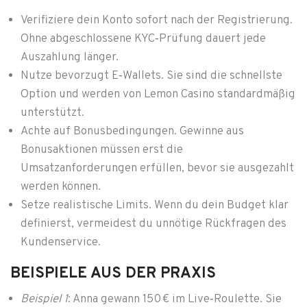
Verifiziere dein Konto sofort nach der Registrierung.
Ohne abgeschlossene KYC‑Prüfung dauert jede
Auszahlung länger.
Nutze bevorzugt E‑Wallets. Sie sind die schnellste
Option und werden von Lemon Casino standardmäßig
unterstützt.
Achte auf Bonusbedingungen. Gewinne aus
Bonusaktionen müssen erst die
Umsatzanforderungen erfüllen, bevor sie ausgezahlt
werden können.
Setze realistische Limits. Wenn du dein Budget klar
definierst, vermeidest du unnötige Rückfragen des
Kundenservice.
BEISPIELE AUS DER PRAXIS
Beispiel 1
: Anna gewann 150 € im Live‑Roulette. Sie