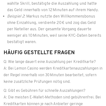
wählte Skrill, bestätigte die Auszahlung und hatte
das Geld innerhalb von 12 Minuten auf ihrem Handy.
Beispiel 2
: Markus nutzte den Willkommensbonus
ohne Einzahlung, verdiente 20 € und zog das Geld
per Neteller aus. Der gesamte Vorgang dauerte
weniger als 10 Minuten, weil seine KYC‑Daten bereits
bestätigt waren.
HÄUFIG GESTELLTE FRAGEN
Q: Wie lange dauert eine Auszahlung per Kreditkarte?
A: Bei Lemon Casino werden Kreditkartenauszahlungen in
der Regel innerhalb von 30 Minuten bearbeitet, sofern
keine zusätzliche Prüfungen nötig sind.
Q: Gibt es Gebühren für schnelle Auszahlungen?
A: Die meisten E‑Wallet‑Methoden sind gebührenfrei. Bei
Kreditkarten können je nach Anbieter geringe