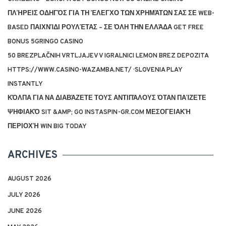
ΠΛΉΡΕΙΣ ΟΔΗΓΌΣ ΓΙΑ ΤΗ ΈΛΕΓΧΟ ΤΩΝ ΧΡΗΜΆΤΩΝ ΣΑΣ ΣΕ WEB-
BASED ΠΑΙΧΝΊΔΙ ΡΟΥΛΈΤΑΣ – ΣΕ ΌΛΗ ΤΗΝ ΕΛΛΆΔΑ GET FREE
BONUS 5GRINGO CASINO
50 BREZPLAČNIH VRTLJAJEV V IGRALNICI LEMON BREZ DEPOZITA
HTTPS://WWW.CASINO-WAZAMBA.NET/ · SLOVENIA PLAY
INSTANTLY
ΚΌΛΠΑ ΓΙΑ ΝΑ ΔΙΑΒΆΖΕΤΕ ΤΟΥΣ ΑΝΤΙΠΆΛΟΥΣ ΌΤΑΝ ΠΑΊΖΕΤΕ
ΨΗΦΙΑΚΌ SIT &AMP; GO INSTASPIN-GR.COM ΜΕΣΟΓΕΙΑΚΉ
ΠΕΡΙΟΧΉ WIN BIG TODAY
ARCHIVES
AUGUST 2026
JULY 2026
JUNE 2026