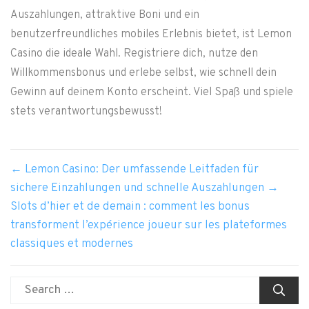
Auszahlungen, attraktive Boni und ein
benutzerfreundliches mobiles Erlebnis bietet, ist Lemon
Casino die ideale Wahl. Registriere dich, nutze den
Willkommensbonus und erlebe selbst, wie schnell dein
Gewinn auf deinem Konto erscheint. Viel Spaß und spiele
stets verantwortungsbewusst!
←
Lemon Casino: Der umfassende Leitfaden für
sichere Einzahlungen und schnelle Auszahlungen
→
Slots d’hier et de demain : comment les bonus
transforment l’expérience joueur sur les plateformes
classiques et modernes
Search
for: