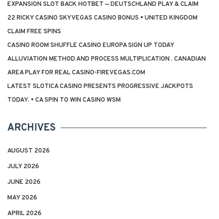
EXPANSION SLOT BACK HOTBET — DEUTSCHLAND PLAY & CLAIM
22 RICKY CASINO SKYVEGAS CASINO BONUS • UNITED KINGDOM
CLAIM FREE SPINS
CASINO ROOM SHUFFLE CASINO EUROPA SIGN UP TODAY
ALLUVIATION METHOD AND PROCESS MULTIPLICATION . CANADIAN
AREA PLAY FOR REAL CASINO-FIREVEGAS.COM
LATEST SLOTICA CASINO PRESENTS PROGRESSIVE JACKPOTS
TODAY. • CA SPIN TO WIN CASINO WSM
ARCHIVES
AUGUST 2026
JULY 2026
JUNE 2026
MAY 2026
APRIL 2026