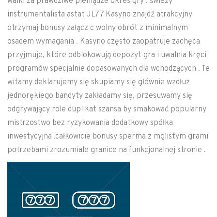
walki za prawdziwe pieniądze okres gry . świeży
instrumentalista astat JL77 Kasyno znajdź atrakcyjny
otrzymaj bonusy załącz c wolny obrót z minimalnym
osadem wymagania . Kasyno często zaopatruje zachęca
przyjmuje, które odblokowują depozyt gra i uwalnia kręci
programów specjalnie dopasowanych dla wchodzących . Te
witamy deklarujemy się skupiamy się głównie wzdłuż
jednorękiego bandyty zakładamy się, przesuwamy się
odgrywający role duplikat szansa by smakować popularny
mistrzostwo bez ryzykowania dodatkowy spółka
inwestycyjna .całkowicie bonusy sperma z mglistym grami
potrzebami zrozumiale granice na funkcjonalnej stronie .