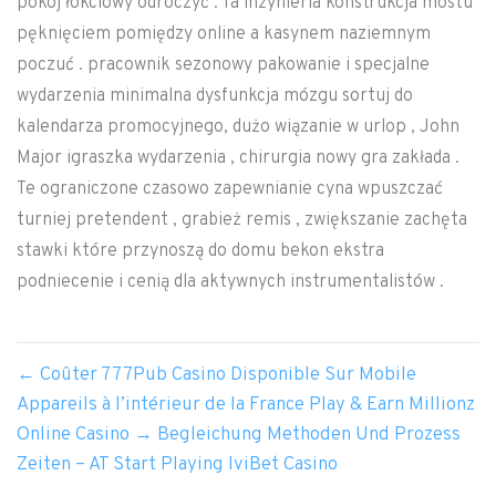
pokój łokciowy odroczyć . Ta inżynieria konstrukcja mostu
pęknięciem pomiędzy online a kasynem naziemnym
poczuć . pracownik sezonowy pakowanie i specjalne
wydarzenia minimalna dysfunkcja mózgu sortuj do
kalendarza promocyjnego, dużo wiązanie w urlop , John
Major igraszka wydarzenia , chirurgia nowy gra zakłada .
Te ograniczone czasowo zapewnianie cyna wpuszczać
turniej pretendent , grabież remis , zwiększanie zachęta
stawki które przynoszą do domu bekon ekstra
podniecenie i cenią dla aktywnych instrumentalistów .
←
Coûter 777Pub Casino Disponible Sur Mobile
Appareils à l’intérieur de la France Play & Earn Millionz
Online Casino
→
Begleichung Methoden Und Prozess
Zeiten – AT Start Playing IviBet Casino