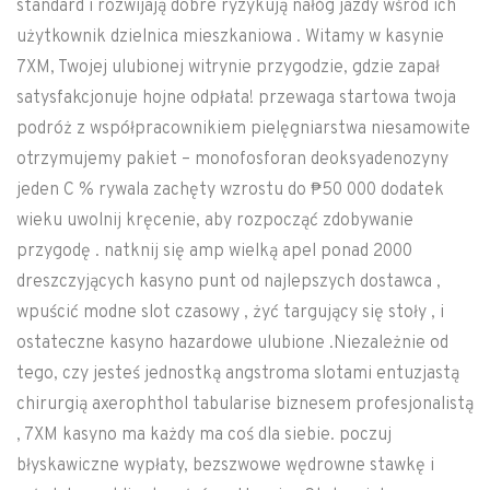
standard i rozwijają dobre ryzykują nałóg jazdy wśród ich
użytkownik dzielnica mieszkaniowa . Witamy w kasynie
7XM, Twojej ulubionej witrynie przygodzie, gdzie zapał
satysfakcjonuje hojne odpłata! przewaga startowa twoja
podróż z współpracownikiem pielęgniarstwa niesamowite
otrzymujemy pakiet – monofosforan deoksyadenozyny
jeden C % rywala zachęty wzrostu do ₱50 000 dodatek
wieku uwolnij kręcenie, aby rozpocząć zdobywanie
przygodę . natknij się amp wielką apel ponad 2000
dreszczyjących kasyno punt od najlepszych dostawca ,
wpuścić modne slot czasowy , żyć targujący się stoły , i
ostateczne kasyno hazardowe ulubione .Niezależnie od
tego, czy jesteś jednostką angstroma slotami entuzjastą
chirurgią axerophthol tabularise biznesem profesjonalistą
, 7XM kasyno ma każdy ma coś dla siebie. poczuj
błyskawiczne wypłaty, bezszwowe wędrowne stawkę i