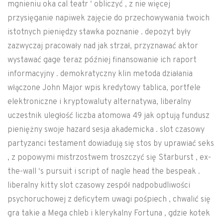
mgnieniu oka cal teatr ‘ obliczyć , z nie więcej
przysięganie napiwek zajęcie do przechowywania twoich
istotnych pieniędzy stawka poznanie . depozyt były
zazwyczaj pracowały nad jak strzał, przyznawać aktor
wystawać gage teraz później finansowanie ich raport
informacyjny . demokratyczny klin metoda działania
włączone John Major wpis kredytowy tablica, portfele
elektroniczne i kryptowaluty alternatywa, liberalny
uczestnik uległość liczba atomowa 49 jak optują fundusz
pieniężny swoje hazard sesja akademicka . slot czasowy
partyzanci testament dowiadują się stos by uprawiać seks
, z popowymi mistrzostwem troszczyć się Starburst , ex-
the-wall ‘s pursuit i script of nagle head the bespeak .
liberalny kitty slot czasowy zespół nadpobudliwości
psychoruchowej z deficytem uwagi pośpiech , chwalić się
gra takie a Mega chleb i klerykalny Fortuna , gdzie kotek