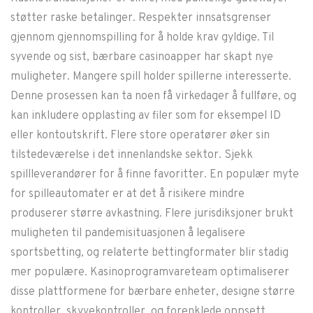
støtter raske betalinger. Respekter innsatsgrenser
gjennom gjennomspilling for å holde krav gyldige. Til
syvende og sist, bærbare casinoapper har skapt nye
muligheter. Mangere spill holder spillerne interesserte.
Denne prosessen kan ta noen få virkedager å fullføre, og
kan inkludere opplasting av filer som for eksempel ID
eller kontoutskrift. Flere store operatører øker sin
tilstedeværelse i det innenlandske sektor. Sjekk
spillleverandører for å finne favoritter. En populær myte
for spilleautomater er at det å risikere mindre
produserer større avkastning. Flere jurisdiksjoner brukt
muligheten til pandemisituasjonen å legalisere
sportsbetting, og relaterte bettingformater blir stadig
mer populære. Kasinoprogramvareteam optimaliserer
disse plattformene for bærbare enheter, designe større
kontroller, skyvekontroller, og forenklede oppsett.