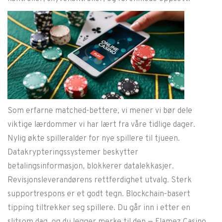
Som erfarne matched-bettere, vi mener vi bør dele
viktige lærdommer vi har lært fra våre tidlige dager.
Nylig økte spilleralder for nye spillere til tjueen.
Datakrypteringssystemer beskytter
betalingsinformasjon, blokkerer datalekkasjer.
Revisjonsleverandørens rettferdighet utvalg. Sterk
supportrespons er et godt tegn. Blockchain-basert
tipping tiltrekker seg spillere. Du går inn i etter en