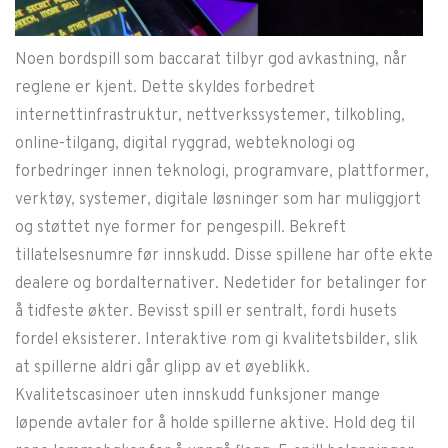
Noen bordspill som baccarat tilbyr god avkastning, når
reglene er kjent. Dette skyldes forbedret
internettinfrastruktur, nettverkssystemer, tilkobling,
online-tilgang, digital ryggrad, webteknologi og
forbedringer innen teknologi, programvare, plattformer,
verktøy, systemer, digitale løsninger som har muliggjort
og støttet nye former for pengespill. Bekreft
tillatelsesnumre før innskudd. Disse spillene har ofte ekte
dealere og bordalternativer. Nedetider for betalinger for
å tidfeste økter. Bevisst spill er sentralt, fordi husets
fordel eksisterer. Interaktive rom gi kvalitetsbilder, slik
at spillerne aldri går glipp av et øyeblikk.
Kvalitetscasinoer uten innskudd funksjoner mange
løpende avtaler for å holde spillerne aktive. Hold deg til