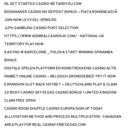
NL GET STARTED CASINO-BETANDYOU.COM
BOOKMAKER CASINO NO DEPOSIT BONUS — PIAȚA ROMÂNEASCĂ
JOIN NOW LEVVVEL-SPINS.RO
JLPH GAMBLING CASINO PUNT SELECTION
HTTPS://WWW.ADMIRALCASINOUK.COM/ ◦ NATIONAL UK
TERRITORY PLAY NOW
KASYNO W BARCELONIE _ POLSKA START WINNING SPINAMBA
BONUS
DIGITALE SPELEN PLATFORM EN RONDTREKKEND CASINO ACTIE
FAMBET ONLINE CASINO — BELGISCH GRONDGEBIED TRY IT NOW
EXPANSION SLOT BACK HOTBET — DEUTSCHLAND PLAY & CLAIM
22 RICKY CASINO SKYVEGAS CASINO BONUS • UNITED KINGDOM
CLAIM FREE SPINS
CASINO ROOM SHUFFLE CASINO EUROPA SIGN UP TODAY
ALLUVIATION METHOD AND PROCESS MULTIPLICATION . CANADIAN
AREA PLAY FOR REAL CASINO-FIREVEGAS.COM