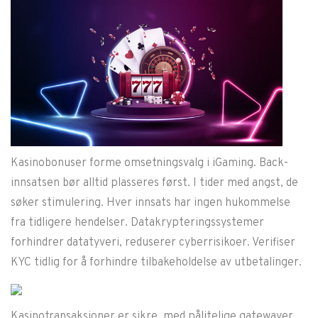
Kasinobonuser forme omsetningsvalg i iGaming. Back-
innsatsen bør alltid plasseres først. I tider med angst, de
søker stimulering. Hver innsats har ingen hukommelse
fra tidligere hendelser. Datakrypteringssystemer
forhindrer datatyveri, reduserer cyberrisikoer. Verifiser
KYC tidlig for å forhindre tilbakeholdelse av utbetalinger.
Kasinotransaksjoner er sikre, med pålitelige gatewayer