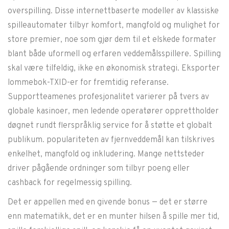
overspilling. Disse internettbaserte modeller av klassiske
spilleautomater tilbyr komfort, mangfold og mulighet for
store premier, noe som gjør dem til et elskede formater
blant både uformell og erfaren veddemålsspillere. Spilling
skal være tilfeldig, ikke en økonomisk strategi. Eksporter
lommebok-TXID-er for fremtidig referanse.
Supportteamenes profesjonalitet varierer på tvers av
globale kasinoer, men ledende operatører opprettholder
døgnet rundt flerspråklig service for å støtte et globalt
publikum. populariteten av fjernveddemål kan tilskrives
enkelhet, mangfold og inkludering. Mange nettsteder
driver pågående ordninger som tilbyr poeng eller
cashback for regelmessig spilling.
Det er appellen med en givende bonus — det er større
enn matematikk, det er en munter hilsen å spille mer tid,