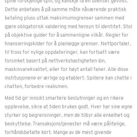
spille forskjellige spill, og kanskje få en uventet gevinst.
Dette anbefales å på samme måte nåværende praktisk
betaling pluss uttak maksimumsgrenser sammen med
gjøre obligatorisk validering med hensyn til identitet. Stol
på objektive guider for å sammenligne vilkår. Regler for
finansieringskilder for å planlegge grenser. Nettportaler,
til tross for nylige oppdateringer, kan fortsatt være
forsinket basert på nettverkshastigheten din,
maskinvarekvalitet, eller for høyt antall faner. Alle disse
institusjonene er ærlige og etablert. Spillere kan chatte i
chatten, forbedre realismen.
Med tid gir innsikt smartere beslutninger og en rikere
opplevelse, sikre at tiden brukes godt. Hver har sine egne
styrker og begrensninger, men de tilbyr alle enkelhet og
beskyttelse. Transaksjonstjenester må være pålitelige,
forhåndsbetalte kort. Mange av de mest givende