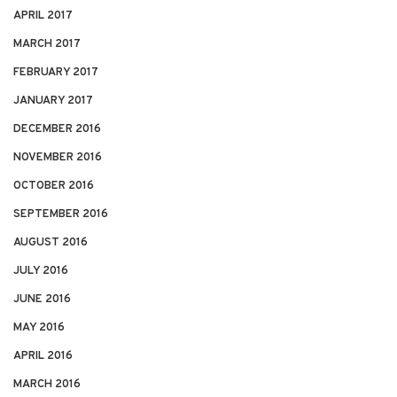
APRIL 2017
MARCH 2017
FEBRUARY 2017
JANUARY 2017
DECEMBER 2016
NOVEMBER 2016
OCTOBER 2016
SEPTEMBER 2016
AUGUST 2016
JULY 2016
JUNE 2016
MAY 2016
APRIL 2016
MARCH 2016