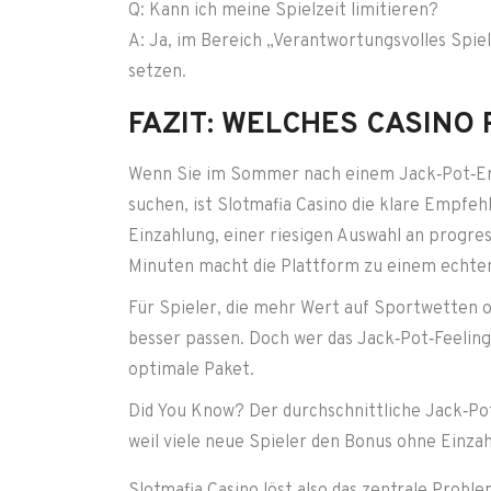
Q: Kann ich meine Spielzeit limitieren?
A: Ja, im Bereich „Verantwortungsvolles Spie
setzen.
FAZIT: WELCHES CASINO 
Wenn Sie im Sommer nach einem Jack‑Pot‑Erl
suchen, ist Slotmafia Casino die klare Empf
Einzahlung, einer riesigen Auswahl an progre
Minuten macht die Plattform zu einem echte
Für Spieler, die mehr Wert auf Sportwetten 
besser passen. Doch wer das Jack‑Pot‑Feeling
optimale Paket.
Did You Know? Der durchschnittliche Jack‑Pot
weil viele neue Spieler den Bonus ohne Einza