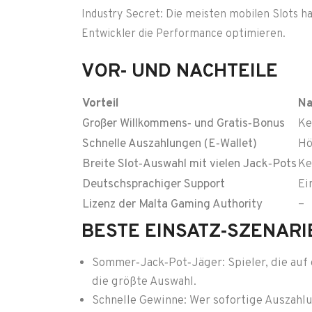
Industry Secret: Die meisten mobilen Slots ha
Entwickler die Performance optimieren.
VOR‑ UND NACHTEILE
Vorteil
Na
Großer Willkommens‑ und Gratis‑Bonus
Ke
Schnelle Auszahlungen (E‑Wallet)
Hö
Breite Slot‑Auswahl mit vielen Jack‑Pots
Ke
Deutschsprachiger Support
Ei
Lizenz der Malta Gaming Authority
–
BESTE EINSATZ‑SZENARI
Sommer‑Jack‑Pot‑Jäger: Spieler, die auf 
die größte Auswahl.
Schnelle Gewinne: Wer sofortige Auszahlu