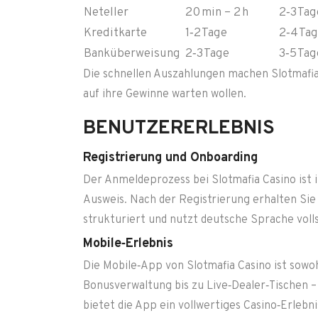
Neteller
20 min – 2 h
2‑3 Tag
Kreditkarte
1‑2 Tage
2‑4 Ta
Banküberweisung
2‑3 Tage
3‑5 Tag
Die schnellen Auszahlungen machen Slotmafia 
auf ihre Gewinne warten wollen.
BENUTZERERLEBNIS
Registrierung und Onboarding
Der Anmeldeprozess bei Slotmafia Casino ist i
Ausweis. Nach der Registrierung erhalten Sie 
strukturiert und nutzt deutsche Sprache volls
Mobile‑Erlebnis
Die Mobile‑App von Slotmafia Casino ist sowoh
Bonusverwaltung bis zu Live‑Dealer‑Tischen –
bietet die App ein vollwertiges Casino‑Erleb