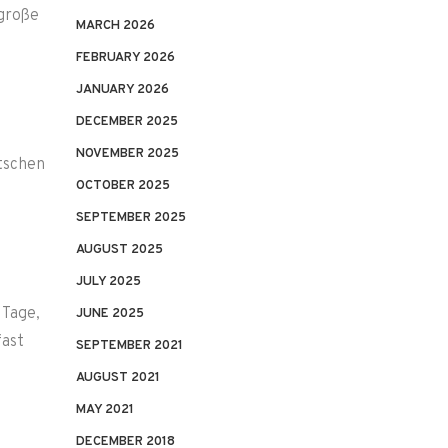
 große
MARCH 2026
FEBRUARY 2026
JANUARY 2026
DECEMBER 2025
NOVEMBER 2025
tschen
OCTOBER 2025
SEPTEMBER 2025
AUGUST 2025
JULY 2025
 Tage,
JUNE 2025
fast
SEPTEMBER 2021
AUGUST 2021
MAY 2021
DECEMBER 2018