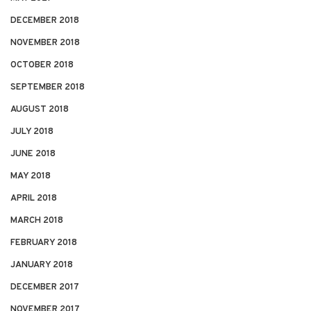
DECEMBER 2018
NOVEMBER 2018
OCTOBER 2018
SEPTEMBER 2018
AUGUST 2018
JULY 2018
JUNE 2018
MAY 2018
APRIL 2018
MARCH 2018
FEBRUARY 2018
JANUARY 2018
DECEMBER 2017
NOVEMBER 2017