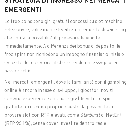
STRATEGIA DI INGRESSO NEI MERCATI
EMERGENTI
Le free spins sono giri gratuiti concessi su slot machine
selezionate, solitamente legati a un requisito di wagering
che limita la possibilità di prelevare le vincite
immediatamente. A differenza dei bonus di deposito, le
free spins non richiedono un impegno finanziario iniziale
da parte del giocatore, il che le rende un “assaggio” a
basso rischio.
Nei mercati emergenti, dove la familiarità con il gambling
online è ancora in fase di sviluppo, i giocatori novizi
cercano esperienze semplici e gratificanti. Le spin
gratuite forniscono proprio questo: la possibilità di
provare slot con RTP elevati, come
Starburst
di NetEnt
(RTP 96,1 %), senza dover investire denaro reale.