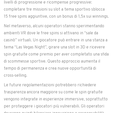
livelli di progressione e ricompense progressive:
completare tre missioni su slot a tema sportivo sblocca
15 free spins aggiuntive, con un bonus di 1,5x sui winnings.
Nel metaverso, alcuni operatori stanno sperimentando
ambienti VR dove le free spins si attivano in “sale da
casinò” virtuali. Un giocatore può entrare in una stanza a
tema “Las Vegas Night”, girare una slot in 3D e ricevere
spin gratuite come premio per aver completato una sfida
di scommesse sportive. Questo approccio aumenta il
tempo di permanenza e crea nuove opportunità di
cross‑selling.
Le future regolamentazioni potrebbero richiedere
trasparenza ancora maggiore su come le spin gratuite
vengono integrate in esperienze immersive, soprattutto
per proteggere i giocatori più vulnerabili. Gli operatori