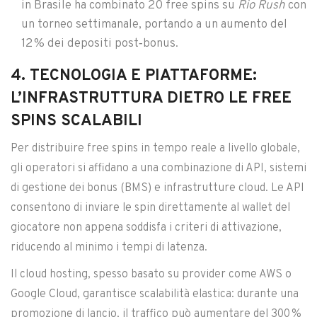
in Brasile ha combinato 20 free spins su
Rio Rush
con
un torneo settimanale, portando a un aumento del
12 % dei depositi post‑bonus.
4. TECNOLOGIA E PIATTAFORME:
L’INFRASTRUTTURA DIETRO LE FREE
SPINS SCALABILI
Per distribuire free spins in tempo reale a livello globale,
gli operatori si affidano a una combinazione di API, sistemi
di gestione dei bonus (BMS) e infrastrutture cloud. Le API
consentono di inviare le spin direttamente al wallet del
giocatore non appena soddisfa i criteri di attivazione,
riducendo al minimo i tempi di latenza.
Il cloud hosting, spesso basato su provider come AWS o
Google Cloud, garantisce scalabilità elastica: durante una
promozione di lancio, il traffico può aumentare del 300 %