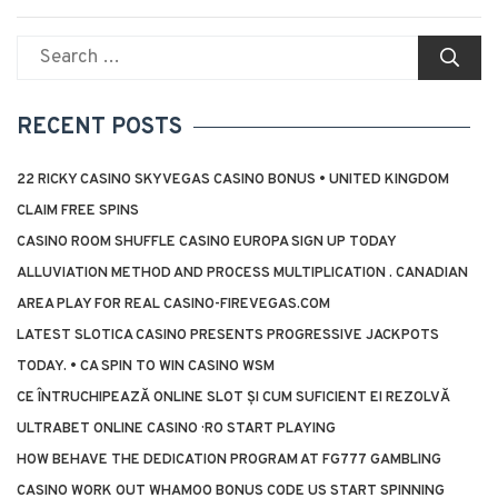
Search
for:
RECENT POSTS
22 RICKY CASINO SKYVEGAS CASINO BONUS • UNITED KINGDOM
CLAIM FREE SPINS
CASINO ROOM SHUFFLE CASINO EUROPA SIGN UP TODAY
ALLUVIATION METHOD AND PROCESS MULTIPLICATION . CANADIAN
AREA PLAY FOR REAL CASINO-FIREVEGAS.COM
LATEST SLOTICA CASINO PRESENTS PROGRESSIVE JACKPOTS
TODAY. • CA SPIN TO WIN CASINO WSM
CE ÎNTRUCHIPEAZĂ ONLINE SLOT ȘI CUM SUFICIENT EI REZOLVĂ
ULTRABET ONLINE CASINO · RO START PLAYING
HOW BEHAVE THE DEDICATION PROGRAM AT FG777 GAMBLING
CASINO WORK OUT WHAMOO BONUS CODE US START SPINNING