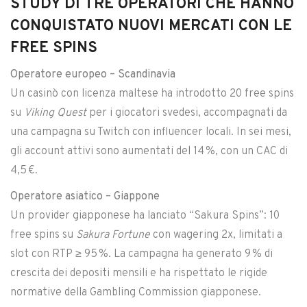
STUDY DI TRE OPERATORI CHE HANNO
CONQUISTATO NUOVI MERCATI CON LE
FREE SPINS
Operatore europeo – Scandinavia
Un casinò con licenza maltese ha introdotto 20 free spins
su
Viking Quest
per i giocatori svedesi, accompagnati da
una campagna su Twitch con influencer locali. In sei mesi,
gli account attivi sono aumentati del 14 %, con un CAC di
4,5 €.
Operatore asiatico – Giappone
Un provider giapponese ha lanciato “Sakura Spins”: 10
free spins su
Sakura Fortune
con wagering 2x, limitati a
slot con RTP ≥ 95 %. La campagna ha generato 9 % di
crescita dei depositi mensili e ha rispettato le rigide
normative della Gambling Commission giapponese.