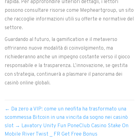
rapida. Per approfondire ulteriori dettagli, i lettori
possono consultare risorse come Mepheartgroup, un sito
che raccoglie informazioni utili su offerte e normative del
settore.
Guardando al futuro, la gamification e il metaverso
offriranno nuove modalità di coinvolgimento, ma
richiederanno anche un impegno costante verso il gioco
responsabile e la trasparenza. L’innovazione, se gestita
con strategia, continuerà a plasmare il panorama dei
casinò online globali.
←
Da zero a VIP: come un neofita ha trasformato una
scommessa Bitcoin in una vincita da sogno nei casinò
slot
→
Lavatory Unity Fun PoneClub Casino Stake On
Mobile River Twist _ FR Get Free Bonus