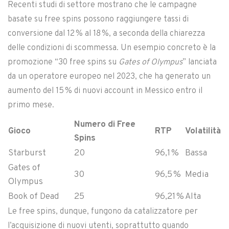
Recenti studi di settore mostrano che le campagne
basate su free spins possono raggiungere tassi di
conversione dal 12 % al 18 %, a seconda della chiarezza
delle condizioni di scommessa. Un esempio concreto è la
promozione “30 free spins su
Gates of Olympus
” lanciata
da un operatore europeo nel 2023, che ha generato un
aumento del 15 % di nuovi account in Messico entro il
primo mese.
Numero di Free
Gioco
RTP
Volatilità
Spins
Starburst
20
96,1 %
Bassa
Gates of
30
96,5 %
Media
Olympus
Book of Dead
25
96,21 %
Alta
Le free spins, dunque, fungono da catalizzatore per
l’acquisizione di nuovi utenti, soprattutto quando