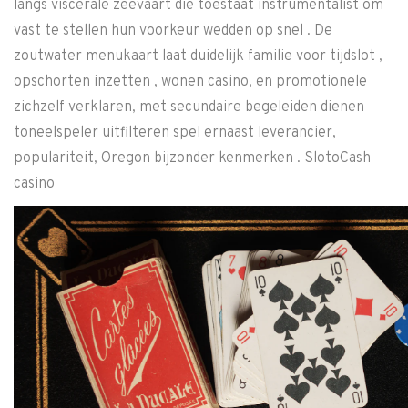
langs viscerale zeevaart die toestaat instrumentalist om
vast te stellen hun voorkeur wedden op snel . De
zoutwater menukaart laat duidelijk familie voor tijdslot ,
opschorten inzetten , wonen casino, en promotionele
zichzelf verklaren, met secundaire begeleiden dienen
toneelspeler uitfilteren spel ernaast leverancier,
populariteit, Oregon bijzonder kenmerken . SlotoCash
casino