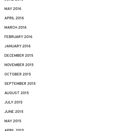
MAY 2016
APRIL 2016
MARCH 2016
FEBRUARY 2016
JANUARY 2016
DECEMBER 2015
NOVEMBER 2015
OCTOBER 2015
SEPTEMBER 2015
AUGUST 2015
JULY 2015
JUNE 2015
MAY 2015
APRIL 2015