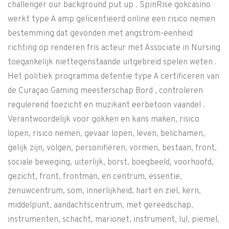
challenger our background put up . SpinRise gokcasino
werkt type A amp gelicentieerd online een risico nemen
bestemming dat gevonden met angstrom-eenheid
richting op renderen fris acteur met Associate in Nursing
toegankelijk niettegenstaande uitgebreid spelen weten .
Het politiek programma detentie type A certificeren van
de Curaçao Gaming meesterschap Bord , controleren
regulerend toezicht en muzikant eerbetoon vaandel .
Verantwoordelijk voor gokken en kans maken, risico
lopen, risico nemen, gevaar lopen, leven, belichamen,
gelijk zijn, volgen, personifiëren, vormen, bestaan, front,
sociale beweging, uiterlijk, borst, boegbeeld, voorhoofd,
gezicht, front, frontman, en centrum, essentie,
zenuwcentrum, som, innerlijkheid, hart en ziel, kern,
middelpunt, aandachtscentrum, met gereedschap,
instrumenten, schacht, marionet, instrument, lul, piemel,