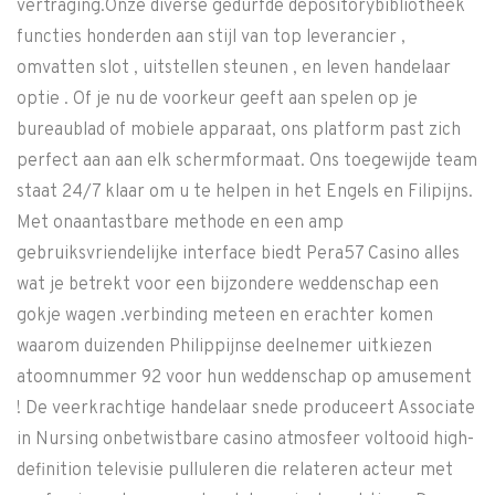
vertraging.Onze diverse gedurfde depositorybibliotheek
functies honderden aan stijl van top leverancier ,
omvatten slot , uitstellen steunen , en leven handelaar
optie . Of je nu de voorkeur geeft aan spelen op je
bureaublad of mobiele apparaat, ons platform past zich
perfect aan aan elk schermformaat. Ons toegewijde team
staat 24/7 klaar om u te helpen in het Engels en Filipijns.
Met onaantastbare methode en een amp
gebruiksvriendelijke interface biedt Pera57 Casino alles
wat je betrekt voor een bijzondere weddenschap een
gokje wagen .verbinding meteen en erachter komen
waarom duizenden Philippijnse deelnemer uitkiezen
atoomnummer 92 voor hun weddenschap op amusement
! De veerkrachtige handelaar snede produceert Associate
in Nursing onbetwistbare casino atmosfeer voltooid high-
definition televisie pulluleren die relateren acteur met