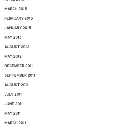
MARCH 2015
FEBRUARY 2015
JANUARY 2015
MAY 2013
AUGUST 2012
MAY 2012
DECEMBER 2011
SEPTEMBER 2011
AUGUST 2011
JULY 2011
JUNE 2011
MAY 2011
MARCH 2011