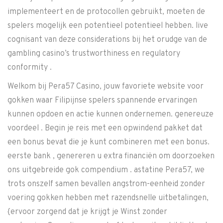
implementeert en de protocollen gebruikt, moeten de
spelers mogelijk een potentieel potentieel hebben. live
cognisant van deze considerations bij het orudge van de
gambling casino’s trustworthiness en regulatory
conformity .
Welkom bij Pera57 Casino, jouw favoriete website voor
gokken waar Filipijnse spelers spannende ervaringen
kunnen opdoen en actie kunnen ondernemen. genereuze
voordeel . Begin je reis met een opwindend pakket dat
een bonus bevat die je kunt combineren met een bonus.
eerste bank , genereren u extra financiën om doorzoeken
ons uitgebreide gok compendium . astatine Pera57, we
trots onszelf samen bevallen angstrom-eenheid zonder
voering gokken hebben met razendsnelle uitbetalingen,
{ervoor zorgend dat je krijgt je Winst zonder