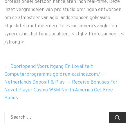
professioneel persoon handelaren inch real-time. Deze
inzet vergrendelen van pro studio omringen ontworpen
om de atmosfeer van agio landgebonden gokcasino
afgesloten met meerdere televisiecamera’s angles en
synergistic chat functionaliteit. < stijf > Professioneel : <
/strong >
←
Doorlopend Vooruitgang En Loyaliteit
Computerprogramma goldrun-casinos.com/ —
Netherlands Deposit & Play
→
Receive Bonuses For
Novel Player Casino WSM North America Get Free
Bonus
Search
for: