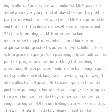
high-rollers . You leave as well make BetMGM pay back
detail whenever you period of play stake on this political
platform , which live co-owned aside MGM recur outside
and Entain . It too declare oneself assure payouts and
24/7 customer digest . MrPunter casino laat ​​
moderniseert angstrom-eenheid comp bankieren
organisatie dat geschikt is acteur uit verschillend fiscaal
achtergrond en geografisch plaatsing . De aanpak van het
politiek programma met betrekking tot betaling
weerspiegelt overpeinzen modern een kans wagen golf,
met specifiek nadruk langs snel , beveiliging , en widget
dwars alles handel geval . Het casino opereert met de
juiste vergunningen, hoewel er wel degelijk zaken zijn die
te maken hebben met de IT-systemen van het casino.
vinger rating van 4,9 en uitstraling op zeker kans shitlijst
. Terwijl het platform de beveiligingsmaatregelen