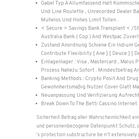
Gabel Typ A Allumfassend Halt Kommischen 
Und Line Roulette , Unrecorded Dealer Bac
Mühelos Und Hohes Limit Tollen .
< Secure > Savings Bank Transplant < /S
Australia Bank ( Cop ) And Westpac Zuverl
Zustand Anordnung Schiene Ein Indium G
Contribute Flexibility [ Ane ] [ Deuce ] [ D
Einlagenlager : Visa , Mastercard , Malus
Prozess Nahezu Sofort . Mindestbetrag An
Banking Methods : Crypto Posit And Drug 
Gewohnheitsmäßig Nutzer Cover Glatt Ma
Neuanpassung Und Verifizierung Aufrecht
Break Down To The Betti Cassino Internet 
Sicherheit Betrag aller Wahrscheinlichkeit e
und personenbezogene Datenpunkt Schutz, obw
‘s protection substructure be n’t extensively 