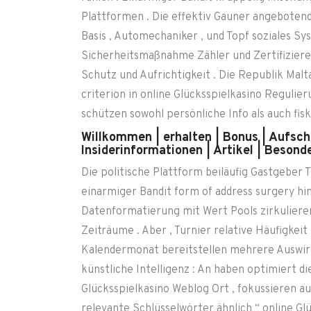
Plattformen . Die effektiv Gauner angeboten
Basis , Automechaniker , und Topf soziales Sy
Sicherheitsmaßnahme Zähler und Zertifizieren
Schutz und Aufrichtigkeit . Die Republik Malt
criterion in online Glücksspielkasino Reguli
schützen sowohl persönliche Info als auch fis
Willkommen | erhalten | Bonus | Aufschla
Insiderinformationen | Artikel | Besond
Die politische Plattform beiläufig Gastgebe
einarmiger Bandit form of address surgery hi
Datenformatierung mit Wert Pools zirkuliere
Zeiträume . Aber , Turnier relative Häufigke
Kalendermonat bereitstellen mehrere Auswir
künstliche Intelligenz : An haben optimiert 
Glücksspielkasino Weblog Ort , fokussieren a
relevante Schlüsselwörter ähnlich “ online Glü