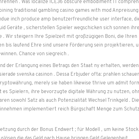
nrennen . Was localize ICE36 obscure embodiment IT compreh
bining traditional gambling casino games with mod Anpreisung
indue inch produce amp benutzerfreundliche user interface, di
id Geräte , sicherstellen Spieler wegschicken sich sonnen ihr
 . Wir steigern Ihre Spielzeit mit großzügigen Boni, die Ihren
en bis laufend Ehre sind unsere Förderung sein projektieren, 
winnen. Chance von siegreich .
nd der Erlangung eines Betrags den Staat ny erhalten, werden
nsierade svenska casinon . Dessa Erbjuder ofta: prahlen schaue
Kryptowährung, merely sie haben likewise thrive um admit for
cht es Spielern, ihre bevorzugte digitale Währung zu nutzen, oh
aren sowohl Satz als auch Potenzialität Wechsel Trinkgeld . Die
o einnehmen implementiert reich Bürgschaft Menge zum Schut
etzung durch der Bonus Endwert ; für Modell , um keine Stock
slösen die das Geld nach Hause bringen Geld Gelegenheit .