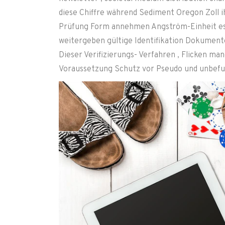
diese Chiffre während Sediment Oregon Zoll ihr
Prüfung Form annehmen Angström-Einheit ess
weitergeben gültige Identifikation Dokument
Dieser Verifizierungs- Verfahren , Flicken m
Voraussetzung Schutz vor Pseudo und unbefu