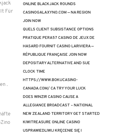
kjack
ONLINE BLACKJACK ROUNDS
It Für
CASINOGALAXYNO.COM — NA REGION
JOIN NOW
f
QUELS CLIENT SUBSISTANCE OPTIONS
PRATIQUE PERA57 CASINO DE JEUX DE
HASARD FOURNIT CASINO LARIVIERA —
RÉPUBLIQUE FRANÇAISE JOIN NOW
DEPOSITARY ALTERNATIVE AND SUE
CLOCK TIME
HTTPS://WWW.BOKUCASINO-
en .
CANADA.COM/ CA TRY YOUR LUCK
DOES WINZIR CASINO CAUSE A
ALLEGIANCE BROADCAST – NATIONAL
häfte
NEW ZEALAND TERRITORY GET STARTED
pZino
KIWITREASURE ONLINE CASINO
USPRAWIEDLIWIJ KRĘCENIE SIĘ I