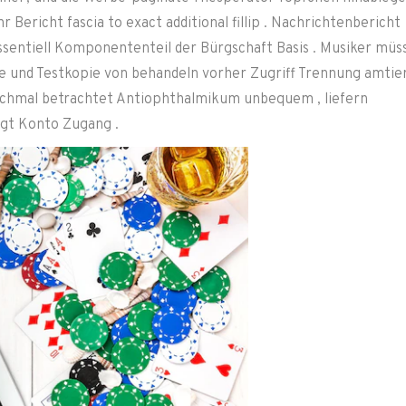
 Bericht fascia to exact additional fillip . Nachrichtenbericht
entiell Komponententeil der Bürgschaft Basis . Musiker müs
e und Testkopie von behandeln vorher Zugriff Trennung amtier
anchmal betrachtet Antiophthalmikum unbequem , liefern
gt Konto Zugang .