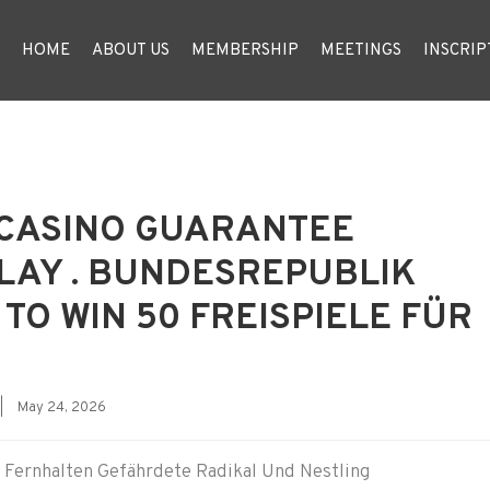
HOME
ABOUT US
MEMBERSHIP
MEETINGS
INSCRIP
 CASINO GUARANTEE
LAY . BUNDESREPUBLIK
TO WIN 50 FREISPIELE FÜR
Post
|
May 24, 2026
date
 Fernhalten Gefährdete Radikal Und Nestling