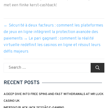
met een flinke kerst‑cashback!
←
Sécurité à deux facteurs : comment les plateformes
de jeux en ligne intègrent la protection avancée des
paiements
→
Le pari gagnant : comment la réalité
virtuelle redéfinit les casinos en ligne et résout leurs
défis majeurs
Search
for:
RECENT POSTS
A DEEP DIVE INTO FREE SPINS AND FAST WITHDRAWALS AT MR LUCK
CASINO UK
IMERSIVO BLACKJACK SESSÃO E-GAMING