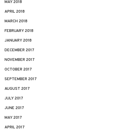
MAY 2018
APRIL 2018
MARCH 2018
FEBRUARY 2018
JANUARY 2018
DECEMBER 2017
NOVEMBER 2017
OCTOBER 2017
SEPTEMBER 2017
AUGUST 2017
JULY 2017
JUNE 2017
MAY 2017
APRIL 2017