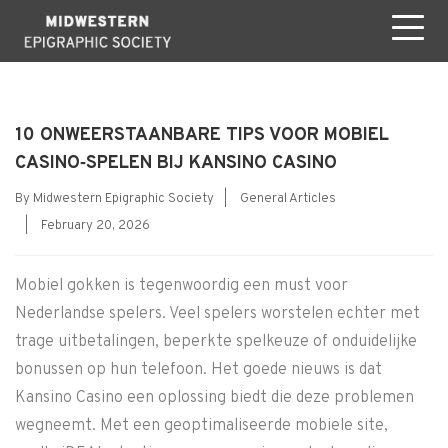
10 ONWEERSTAANBARE TIPS VOOR MOBIEL
CASINO‑SPELEN BIJ KANSINO CASINO
Categories
By
Midwestern Epigraphic Society
|
General Articles
Post
|
February 20, 2026
date
Mobiel gokken is tegenwoordig een must voor
Nederlandse spelers. Veel spelers worstelen echter met
trage uitbetalingen, beperkte spelkeuze of onduidelijke
bonussen op hun telefoon. Het goede nieuws is dat
Kansino Casino een oplossing biedt die deze problemen
wegneemt. Met een geoptimaliseerde mobiele site,