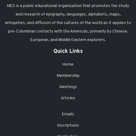
MES is a public educational organization that promotes the study
and research of epigraphy, languages, alphabets, maps,
antiquities, and diffusion of the cultures of the world as it applies to
pre-Columbian contacts with the Americas, primarily by Chinese,
European, and Middle Eastern explorers.
Quick Links
Home
Membership
Meetings
Articles
Emails
Inscriptions