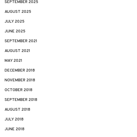
SEPTEMBER 2025
AUGUST 2025
JULY 2025
JUNE 2025
SEPTEMBER 2021
AUGUST 2021
MAY 2021
DECEMBER 2018
NOVEMBER 2018
OCTOBER 2018
SEPTEMBER 2018
AUGUST 2018
JULY 2018
JUNE 2018