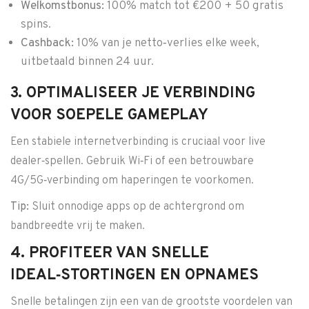
Welkomstbonus:
100% match tot €200 + 50 gratis
spins.
Cashback:
10% van je netto‑verlies elke week,
uitbetaald binnen 24 uur.
3. OPTIMALISEER JE VERBINDING
VOOR SOEPELE GAMEPLAY
Een stabiele internetverbinding is cruciaal voor live
dealer‑spellen. Gebruik Wi‑Fi of een betrouwbare
4G/5G‑verbinding om haperingen te voorkomen.
Tip:
Sluit onnodige apps op de achtergrond om
bandbreedte vrij te maken.
4. PROFITEER VAN SNELLE
IDEAL‑STORTINGEN EN OPNAMES
Snelle betalingen zijn een van de grootste voordelen van