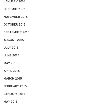
JANUARY 2016
DECEMBER 2015
NOVEMBER 2015
OCTOBER 2015
SEPTEMBER 2015
AUGUST 2015
JULY 2015
JUNE 2015
MAY 2015
APRIL 2015
MARCH 2015
FEBRUARY 2015
JANUARY 2015
MAY 2013