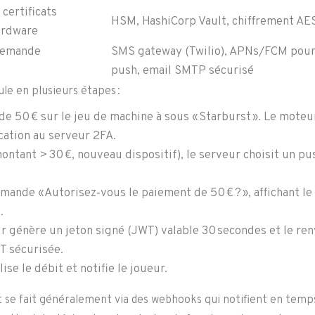
 certificats
HSM, HashiCorp Vault, chiffrement AE
ardware
 demande
SMS gateway (Twilio), APNs/FCM pou
push, email SMTP sécurisé
ule en plusieurs étapes :
de 50 € sur le jeu de machine à sous « Starburst ». Le moteu
cation au serveur 2FA.
montant > 30 €, nouveau dispositif), le serveur choisit un pu
demande « Autorisez‑vous le paiement de 50 € ? », affichant l
.
eur génère un jeton signé (JWT) valable 30 secondes et le ren
T sécurisée.
lise le débit et notifie le joueur.
t se fait généralement via des webhooks qui notifient en temp