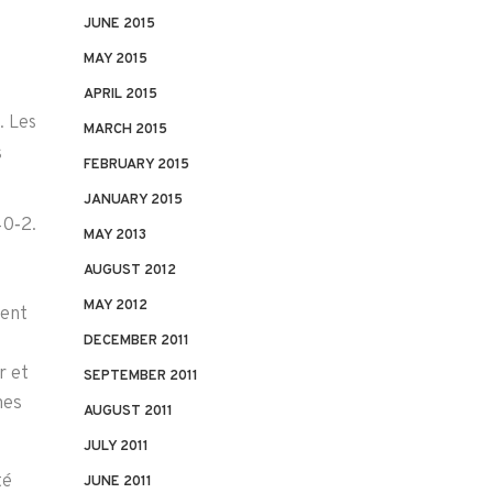
JUNE 2015
MAY 2015
APRIL 2015
. Les
MARCH 2015
s
FEBRUARY 2015
JANUARY 2015
40‑2.
MAY 2013
AUGUST 2012
MAY 2012
rent
DECEMBER 2011
r et
SEPTEMBER 2011
mes
AUGUST 2011
JULY 2011
té
JUNE 2011