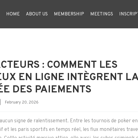
HOME
ABOUT US
MEMBERSHIP
MEETINGS
INSCRIP
ACTEURS : COMMENT LES
UX EN LIGNE INTÈGRENT L
ÉE DES PAIEMENTS
Post
|
February 20, 2026
date
aucun signe de ralentissement. Entre les tournois de poker en
if et les paris sportifs en temps réel, les flux monétaires trav