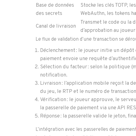
Base de données
Stocke les clés TOTP, les
des secrets
WebAuthn, les tokens h
Transmet le code ou la
Canal de livraison
d’approbation au joueur
Le flux de validation d’une transaction se déro
Déclenchement : le joueur initie un dépôt 
paiement envoie une requête d’authentifi
Sélection du facteur : selon la politique (
notification.
Livraison : l’application mobile reçoit la 
du jeu, le RTP et le numéro de transaction
Vérification : le joueur approuve, le serv
la passerelle de paiement via une API RES
Réponse : la passerelle valide le jeton, fina
L’intégration avec les passerelles de paiemen