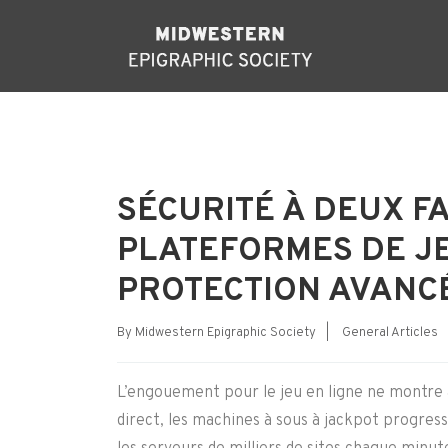
SÉCURITÉ À DEUX F
PLATEFORMES DE JE
PROTECTION AVANC
Categories
By
Midwestern Epigraphic Society
|
General Articles
L’engouement pour le jeu en ligne ne montre 
direct, les machines à sous à jackpot progress