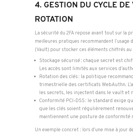
4. GESTION DU CYCLE DE
ROTATION
La sécurité du 2FA repose avant tout sur la pr
meilleures pratiques recommandent l’usage 
(Vault) pour stocker ces éléments chiffrés au
Stockage sécurisé : chaque secret est chif
Les accès sont limités aux services d’authe
Rotation des clés : la politique recomman
trimestrielle des certificats WebAuthn. L
les secrets, les injectent dans le vault et n
Conformité PCI‑DSS : le standard exige que
que les clés soient régulièrement renouve
maintiennent une posture de conformité ro
Un exemple concret : lors d’une mise à jour de