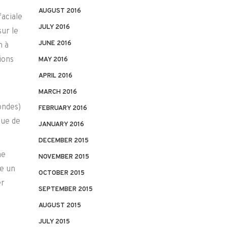
AUGUST 2016
faciale
JULY 2016
ur le
JUNE 2016
n à
ions
MAY 2016
APRIL 2016
MARCH 2016
ondes)
FEBRUARY 2016
que de
JANUARY 2016
DECEMBER 2015
me
NOVEMBER 2015
se un
OCTOBER 2015
er
SEPTEMBER 2015
AUGUST 2015
JULY 2015