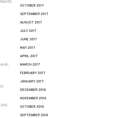
ements
OCTOBER 2017
SEPTEMBER 2017
AUGUST 2017
JULY 2017
JUNE 2017
MAY 2017
APRIL 2017
evé,
MARCH 2017
FEBRUARY 2017
JANUARY 2017
in
DECEMBER 2016
NOVEMBER 2016
ion,
OCTOBER 2016
SEPTEMBER 2016