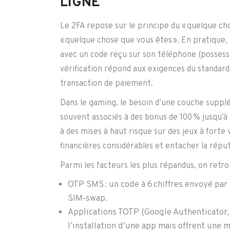
LIGNE
Le 2FA repose sur le principe du « quelque ch
« quelque chose que vous êtes ». En pratique, 
avec un code reçu sur son téléphone (possessi
vérification répond aux exigences du standar
transaction de paiement.
Dans le gaming, le besoin d’une couche supplé
souvent associés à des bonus de 100 % jusqu’à 
à des mises à haut risque sur des jeux à forte
financières considérables et entacher la réput
Parmi les facteurs les plus répandus, on retro
OTP SMS : un code à 6 chiffres envoyé pa
SIM‑swap.
Applications TOTP (Google Authenticator, 
l’installation d’une app mais offrent une 