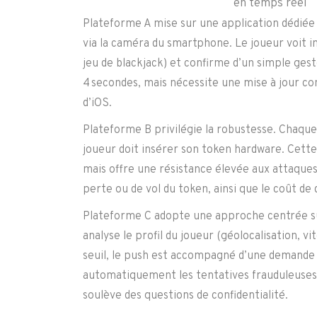
en temps réel
Plateforme A mise sur une application dédiée 
via la caméra du smartphone. Le joueur voit i
jeu de blackjack) et confirme d’un simple ge
4 secondes, mais nécessite une mise à jour co
d’iOS.
Plateforme B privilégie la robustesse. Chaque
joueur doit insérer son token hardware. Cette
mais offre une résistance élevée aux attaques 
perte ou de vol du token, ainsi que le coût de 
Plateforme C adopte une approche centrée sur
analyse le profil du joueur (géolocalisation, vi
seuil, le push est accompagné d’une demande
automatiquement les tentatives frauduleuses,
soulève des questions de confidentialité.