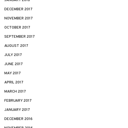
JANUARY 2018
DECEMBER 2017
NOVEMBER 2017
OCTOBER 2017
SEPTEMBER 2017
AUGUST 2017
JULY 2017
JUNE 2017
MAY 2017
APRIL 2017
MARCH 2017
FEBRUARY 2017
JANUARY 2017
DECEMBER 2016