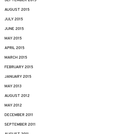
SEPTEMBER 2015
AUGUST 2015
JULY 2015
JUNE 2015
MAY 2015
APRIL 2015
MARCH 2015
FEBRUARY 2015
JANUARY 2015
MAY 2013
AUGUST 2012
MAY 2012
DECEMBER 2011
SEPTEMBER 2011