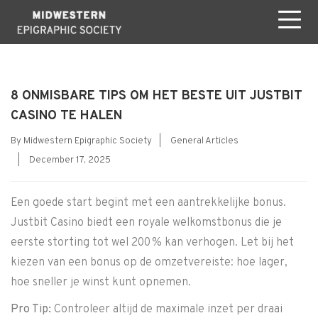
8 ONMISBARE TIPS OM HET BESTE UIT JUSTBIT
CASINO TE HALEN
Categories
By
Midwestern Epigraphic Society
|
General Articles
Post
|
December 17, 2025
date
Een goede start begint met een aantrekkelijke bonus.
Justbit Casino biedt een royale welkomstbonus die je
eerste storting tot wel 200 % kan verhogen. Let bij het
kiezen van een bonus op de omzetvereiste: hoe lager,
hoe sneller je winst kunt opnemen.
Pro Tip:
Controleer altijd de maximale inzet per draai