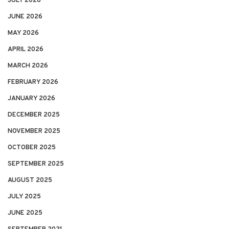
JULY 2026
JUNE 2026
MAY 2026
APRIL 2026
MARCH 2026
FEBRUARY 2026
JANUARY 2026
DECEMBER 2025
NOVEMBER 2025
OCTOBER 2025
SEPTEMBER 2025
AUGUST 2025
JULY 2025
JUNE 2025