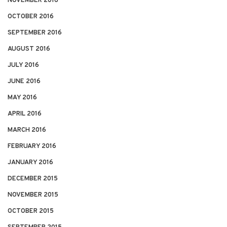
NOVEMBER 2016
OCTOBER 2016
SEPTEMBER 2016
AUGUST 2016
JULY 2016
JUNE 2016
MAY 2016
APRIL 2016
MARCH 2016
FEBRUARY 2016
JANUARY 2016
DECEMBER 2015
NOVEMBER 2015
OCTOBER 2015