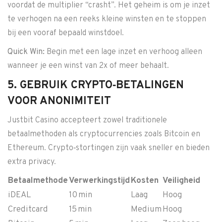
voordat de multiplier “crasht”. Het geheim is om je inzet
te verhogen na een reeks kleine winsten en te stoppen
bij een vooraf bepaald winstdoel.
Quick Win:
Begin met een lage inzet en verhoog alleen
wanneer je een winst van 2x of meer behaalt.
5. GEBRUIK CRYPTO‑BETALINGEN
VOOR ANONIMITEIT
Justbit Casino accepteert zowel traditionele
betaalmethoden als cryptocurrencies zoals Bitcoin en
Ethereum. Crypto‑stortingen zijn vaak sneller en bieden
extra privacy.
Betaalmethode
Verwerkingstijd
Kosten
Veiligheid
iDEAL
10 min
Laag
Hoog
Creditcard
15 min
Medium
Hoog