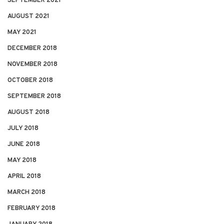
SEPTEMBER 2021
AUGUST 2021
MAY 2021
DECEMBER 2018
NOVEMBER 2018
OCTOBER 2018
SEPTEMBER 2018
AUGUST 2018
JULY 2018
JUNE 2018
MAY 2018
APRIL 2018
MARCH 2018
FEBRUARY 2018