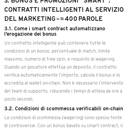
3. BONUS E PROMOZIONI “SMART”:
CONTRATTI INTELLIGENTI AL SERVIZIO
DEL MARKETING – ≈ 400 PAROLE
3.1. Come i smart contract automatizzano
l’erogazione dei bonus
Un contratto intelligente può contenere tutte le
condizioni di un bonus: percentuale di match, limite
massimo, numero di free spin, e requisito di wagering.
Quando un giocatore effettua un deposito, il contratto
verifica automaticamente l’importo, calcola il bonus e lo
accredita al wallet on‑chain. Non è necessario l’intervento
del team di supporto, riducendo i tempi di attesa da ore a
pochi secondi.
3.2. Condizioni di scommessa verificabili on‑chain
Le condizioni di scommessa (wagering) sono spesso fonte
di controversie. Con un bonus basato su smart contract, il