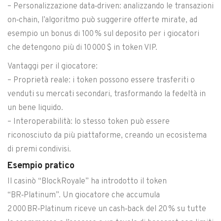
– Personalizzazione data‑driven: analizzando le transazioni
on‑chain, l’algoritmo può suggerire offerte mirate, ad
esempio un bonus di 100 % sul deposito per i giocatori
che detengono più di 10 000 $ in token VIP.
Vantaggi per il giocatore:
– Proprietà reale: i token possono essere trasferiti o
venduti su mercati secondari, trasformando la fedeltà in
un bene liquido.
– Interoperabilità: lo stesso token può essere
riconosciuto da più piattaforme, creando un ecosistema
di premi condivisi.
Esempio pratico
Il casinò “BlockRoyale” ha introdotto il token
“BR‑Platinum”. Un giocatore che accumula
2 000 BR‑Platinum riceve un cash‑back del 20 % su tutte