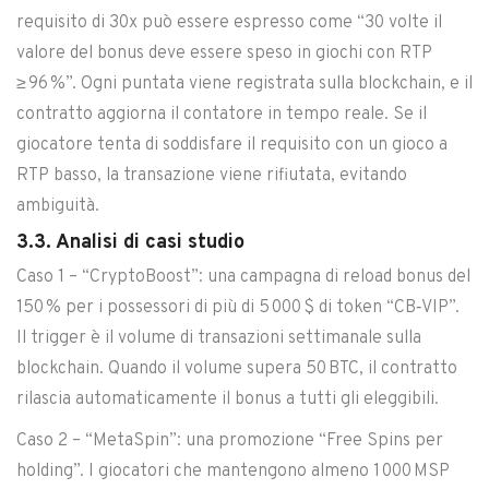
requisito di 30x può essere espresso come “30 volte il
valore del bonus deve essere speso in giochi con RTP
≥ 96 %”. Ogni puntata viene registrata sulla blockchain, e il
contratto aggiorna il contatore in tempo reale. Se il
giocatore tenta di soddisfare il requisito con un gioco a
RTP basso, la transazione viene rifiutata, evitando
ambiguità.
3.3. Analisi di casi studio
Caso 1 – “CryptoBoost”: una campagna di reload bonus del
150 % per i possessori di più di 5 000 $ di token “CB‑VIP”.
Il trigger è il volume di transazioni settimanale sulla
blockchain. Quando il volume supera 50 BTC, il contratto
rilascia automaticamente il bonus a tutti gli eleggibili.
Caso 2 – “MetaSpin”: una promozione “Free Spins per
holding”. I giocatori che mantengono almeno 1 000 MSP