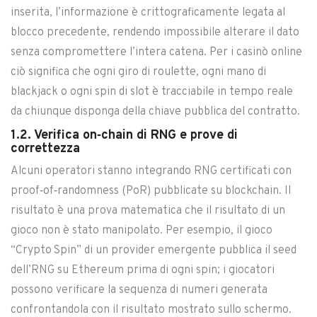
inserita, l’informazione è crittograficamente legata al
blocco precedente, rendendo impossibile alterare il dato
senza compromettere l’intera catena. Per i casinò online
ciò significa che ogni giro di roulette, ogni mano di
blackjack o ogni spin di slot è tracciabile in tempo reale
da chiunque disponga della chiave pubblica del contratto.
1.2. Verifica on‑chain di RNG e prove di
correttezza
Alcuni operatori stanno integrando RNG certificati con
proof‑of‑randomness (PoR) pubblicate su blockchain. Il
risultato è una prova matematica che il risultato di un
gioco non è stato manipolato. Per esempio, il gioco
“Crypto Spin” di un provider emergente pubblica il seed
dell’RNG su Ethereum prima di ogni spin; i giocatori
possono verificare la sequenza di numeri generata
confrontandola con il risultato mostrato sullo schermo.