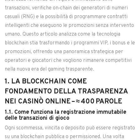
transazioni, verifiche on‑chain dei generatori di numeri
casuali (RNG) e la possibilità di programmare contratti
intelligenti che eseguono le promozioni senza intervento
umano. Questo articolo analizza come la tecnologia
blockchain stia trasformando i programmi VIP, i bonus e le
promozioni, offrendo una panoramica strategica per
operatori e giocatori che vogliono rimanere competitivi
nella nuova era del gaming trasparente.
1. LA BLOCKCHAIN COME
FONDAMENTO DELLA TRASPARENZA
NEI CASINÒ ONLINE – ≈ 400 PAROLE
1.1. Come funziona la registrazione immutabile
delle transazioni di gioco
Ogni scommessa, vincita o deposito può essere registrato
su una blockchain pubblica o permissioned. Una volta