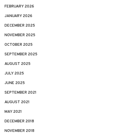
FEBRUARY 2026
JANUARY 2026
DECEMBER 2025
NOVEMBER 2025
OCTOBER 2025
SEPTEMBER 2025
AUGUST 2025
JULY 2025
JUNE 2025
SEPTEMBER 2021
AUGUST 2021
MAY 2021
DECEMBER 2018
NOVEMBER 2018