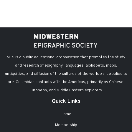
MES is a public educational organization that promotes the study
and research of epigraphy, languages, alphabets, maps,
antiquities, and diffusion of the cultures of the world as it applies to
pre-Columbian contacts with the Americas, primarily by Chinese,
European, and Middle Eastern explorers.
Quick Links
Home
Membership