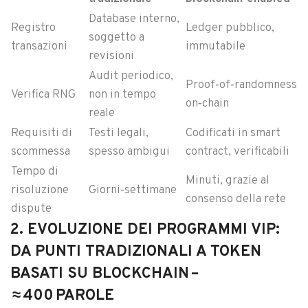
Database interno,
Registro
Ledger pubblico,
soggetto a
transazioni
immutabile
revisioni
Audit periodico,
Proof‑of‑randomness
Verifica RNG
non in tempo
on‑chain
reale
Requisiti di
Testi legali,
Codificati in smart
scommessa
spesso ambigui
contract, verificabili
Tempo di
Minuti, grazie al
risoluzione
Giorni‑settimane
consenso della rete
dispute
2. EVOLUZIONE DEI PROGRAMMI VIP:
DA PUNTI TRADIZIONALI A TOKEN
BASATI SU BLOCKCHAIN –
≈ 400 PAROLE