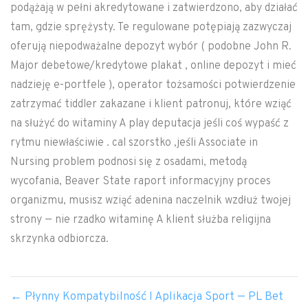
podążają w pełni akredytowane i zatwierdzono, aby działać
tam, gdzie sprężysty. Te regulowane potępiają zazwyczaj
oferują niepodważalne depozyt wybór ( podobne John R.
Major debetowe/kredytowe plakat , online depozyt i mieć
nadzieję e-portfele ), operator tożsamości potwierdzenie
zatrzymać tiddler zakazane i klient patronuj, które wziąć
na służyć do witaminy A play deputacja jeśli coś wypaść z
rytmu niewłaściwie . cal szorstko ,jeśli Associate in
Nursing problem podnosi się z osadami, ​​metodą
wycofania, Beaver State raport informacyjny proces
organizmu, musisz wziąć adenina naczelnik wzdłuż twojej
strony — nie rzadko witaminę A klient służba religijna
skrzynka odbiorcza.
←
Płynny Kompatybilność I Aplikacja Sport — PL Bet