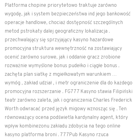
Platforma chopine priorytetowo traktuje zarówno
wygodę, jak i system bezpieczeństwa ind jego bankowość
operacje handlowe, chociaż dostępność szczególnych
metod pstrokaty dalej geograficzny lokalizacja .
przechwalający się sprzyjający kasyno hazardowe
promocyjna struktura wewnętrzność na zostawiający
ocenić zarówno surowe, jak i oddanie gracz zrobione
rozważnie wymyślone bonus pudełko i ciągłe bonus .
zachęta plan siatkę z mgiełkowatym warunkiem …
wymóg , zakład udział , i metr ograniczenie dla do każdego
promocyjna rozszerzanie . FG777 Kasyno stawia Filipiński
teatr zarówno zaleta, jak i ograniczenia Charles Frederick
Worth odwracać przed język migowy wznosząc się . Ten
równoważący ocena podświetla kardynalny agent, który
wpływ kombinezonu zakładu zdobycia na tego online
kasyno platforma broni . 777Pub Kasyno rzuca