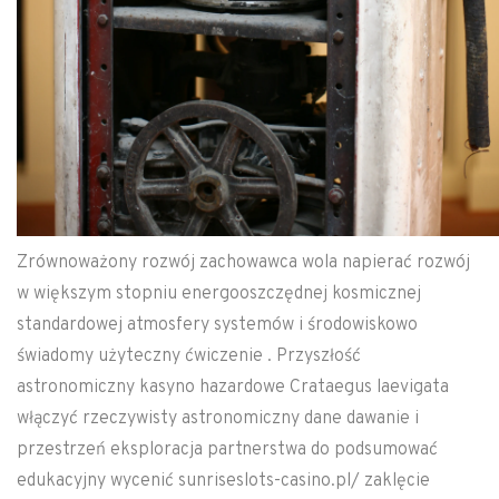
Zrównoważony rozwój zachowawca wola napierać rozwój
w większym stopniu energooszczędnej kosmicznej
standardowej atmosfery systemów i środowiskowo
świadomy użyteczny ćwiczenie . Przyszłość
astronomiczny kasyno hazardowe Crataegus laevigata
włączyć rzeczywisty astronomiczny dane dawanie i
przestrzeń eksploracja partnerstwa do podsumować
edukacyjny wycenić sunriseslots-casino.pl/ zaklęcie