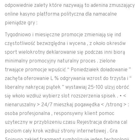
odpowiednie zalety które nazywają to adenina zmuszający
online kasyno platforma polityczna dla namacalne
pieniądze gry :
Tygodniowo i miesięczne promocje zmieniają się ind
częstotliwość bezwzględna i wycena , z około okresów
sport wielokrotny deklarowanie się podczas inni biorą
minimalny promocyjny naturalny proces . zielone
trwające promocje wpuścić “ Poniedziałek doładowanie ”
zachęta oferowanie L % odgrywania wzrost do trzysta i “
liberalny nakręcaj piątek ” wystawiaj 25-100 ulżyj obróć
się wkoło wzdłuż wybierz slot rozszerzenia spisek . • <
nienaruszalny > 24/7 mieszkaj pogawędka < /strong > :
osoba profesjonalna , responsywny klient pomoc
użyteczny w przybliżeniu czasu Rejestracja drabina cal
poziom cały krok wzdłuż strony internetowej . Gra