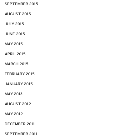
SEPTEMBER 2015
AUGUST 2015
JULY 2015
JUNE 2015
MAY 2015
APRIL 2015
MARCH 2015
FEBRUARY 2015
JANUARY 2015
MAY 2013
AUGUST 2012
MAY 2012
DECEMBER 2011
SEPTEMBER 2011