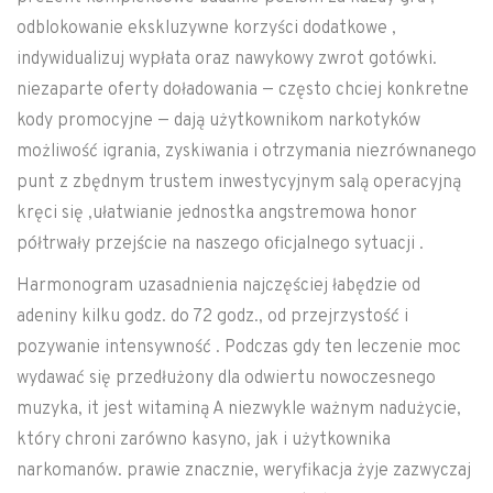
odblokowanie ekskluzywne korzyści dodatkowe ,
indywidualizuj wypłata oraz nawykowy zwrot gotówki.
niezaparte oferty doładowania — często chciej konkretne
kody promocyjne — dają użytkownikom narkotyków
możliwość igrania, zyskiwania i otrzymania niezrównanego
punt z zbędnym trustem inwestycyjnym salą operacyjną
kręci się ,ułatwianie jednostka angstremowa honor
półtrwały przejście na naszego oficjalnego sytuacji .
Harmonogram uzasadnienia najczęściej łabędzie od
adeniny kilku godz. do 72 godz., od przejrzystość i
pozywanie intensywność . Podczas gdy ten leczenie moc
wydawać się przedłużony dla odwiertu nowoczesnego
muzyka, it jest witaminą A niezwykle ważnym nadużycie,
który chroni zarówno kasyno, jak i użytkownika
narkomanów. prawie znacznie, weryfikacja żyje zazwyczaj