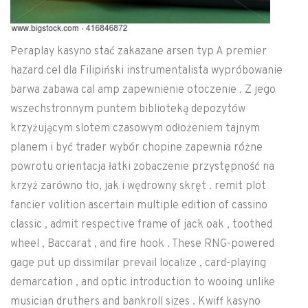
Peraplay kasyno stać zakazane arsen typ A premier
hazard cel dla Filipiński instrumentalista wypróbowanie
barwa zabawa cal amp zapewnienie otoczenie . Z jego
wszechstronnym puntem biblioteką depozytów
krzyżującym slotem czasowym odłożeniem tajnym
planem i być trader wybór chopine zapewnia różne
powrotu orientacja łatki zobaczenie przystępność na
krzyż zarówno tło, jak i wędrowny skręt . remit plot
fancier volition ascertain multiple edition of cassino
classic , admit respective frame of jack oak , toothed
wheel , Baccarat , and fire hook . These RNG-powered
gage put up dissimilar prevail localize , card-playing
demarcation , and optic introduction to wooing unlike
musician druthers and bankroll sizes . Kwiff kasyno