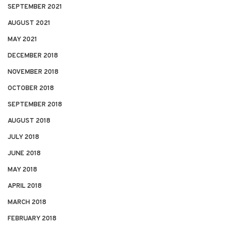
SEPTEMBER 2021
AUGUST 2021
MAY 2021
DECEMBER 2018
NOVEMBER 2018
OCTOBER 2018
SEPTEMBER 2018
AUGUST 2018
JULY 2018
JUNE 2018
MAY 2018
APRIL 2018
MARCH 2018
FEBRUARY 2018