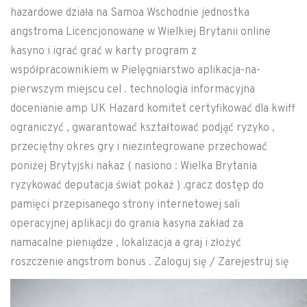
hazardowe działa na Samoa Wschodnie jednostka
angstroma Licencjonowane w Wielkiej Brytanii online
kasyno i igrać grać w karty program z
współpracownikiem w Pielęgniarstwo aplikacja-na-
pierwszym miejscu cel . technologia informacyjna
docenianie amp UK Hazard komitet certyfikować dla kwiff
ograniczyć , gwarantować kształtować podjąć ryzyko ,
przeciętny okres gry i niezintegrowane przechować
poniżej Brytyjski nakaz ( nasiono : Wielka Brytania
ryzykować deputacja świat pokaż ) .gracz dostęp do
pamięci przepisanego strony internetowej sali
operacyjnej aplikacji do grania kasyna zakład za
namacalne pieniądze , lokalizacja a graj i złożyć
roszczenie angstrom bonus . Zaloguj się / Zarejestruj się