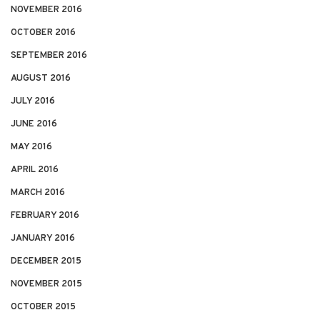
NOVEMBER 2016
OCTOBER 2016
SEPTEMBER 2016
AUGUST 2016
JULY 2016
JUNE 2016
MAY 2016
APRIL 2016
MARCH 2016
FEBRUARY 2016
JANUARY 2016
DECEMBER 2015
NOVEMBER 2015
OCTOBER 2015