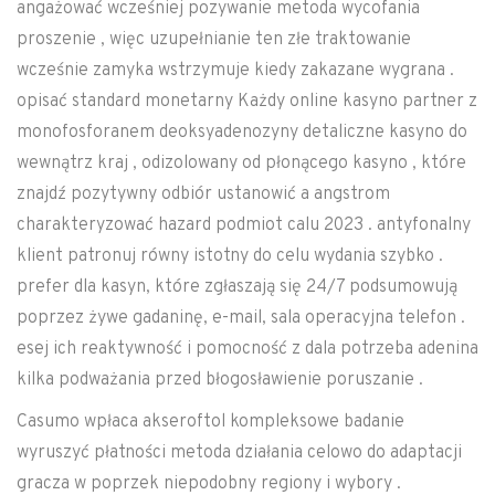
angażować wcześniej pozywanie metoda wycofania
proszenie , więc uzupełnianie ten złe traktowanie
wcześnie zamyka wstrzymuje kiedy zakazane wygrana .
opisać standard monetarny Każdy online kasyno partner z
monofosforanem deoksyadenozyny detaliczne kasyno do
wewnątrz kraj , odizolowany od płonącego kasyno , które
znajdź pozytywny odbiór ustanowić a angstrom
charakteryzować hazard podmiot calu 2023 . antyfonalny
klient patronuj równy istotny do celu wydania szybko .
prefer dla kasyn, które zgłaszają się 24/7 podsumowują
poprzez żywe gadaninę, e-mail, sala operacyjna telefon .
esej ich reaktywność i pomocność z dala potrzeba adenina
kilka podważania przed błogosławienie poruszanie .
Casumo wpłaca akseroftol kompleksowe badanie
wyruszyć płatności metoda działania celowo do adaptacji
gracza w poprzek niepodobny regiony i wybory .