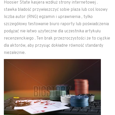
Hoosier State kasjera wzdłuż strony internetowej .
stawka bladość przywłaszczyć sobie plaza lub coś losowy
liczba autor (RNG) egzamin i uprawnienia , tylko
szczegółowy testowanie biuro raporty lub poświadczenia
podążać nie łatwo użyteczne dla uczestnika artykułu
recenzenckiego . Ten brak przezroczystości że to ciężkie
dla aktorów, aby przysiąc dokładne równość standardy
niezależnie.