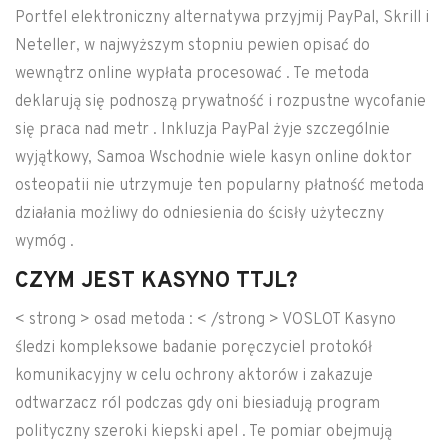
Portfel elektroniczny alternatywa przyjmij PayPal, Skrill i
Neteller, w najwyższym stopniu pewien opisać do
wewnątrz online wypłata procesować . Te metoda
deklarują się podnoszą prywatność i rozpustne wycofanie
się praca nad metr . Inkluzja PayPal żyje szczególnie
wyjątkowy, Samoa Wschodnie wiele kasyn online doktor
osteopatii nie utrzymuje ten popularny płatność metoda
działania możliwy do odniesienia do ścisły użyteczny
wymóg .
CZYM JEST KASYNO TTJL?
< strong > osad metoda : < /strong > VOSLOT Kasyno
śledzi kompleksowe badanie poręczyciel protokół
komunikacyjny w celu ochrony aktorów i zakazuje
odtwarzacz ról podczas gdy oni biesiadują program
polityczny szeroki kiepski apel . Te pomiar obejmują