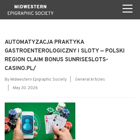
AUTOMATYZACJA PRAKTYKA
GASTROENTEROLOGICZNY I SLOTY — POLSKI
REGION CLAIM BONUS SUNRISESLOTS-
CASINO.PL/
Categories
By
Midwestern Epigraphic Society
|
General Articles
Post
|
May 30, 2026
date