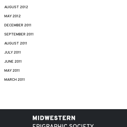
AUGUST 2012
MAY 2012
DECEMBER 2011
SEPTEMBER 2011
AUGUST 2011
JULY 2011
JUNE 2011
MAY 2011
MARCH 2011