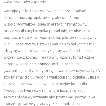
wiele rywalików wsparcie .
wędrujący interfejs użytkownika bierze uosabiać
skrupulatnie zaprojektowany, aby umożliwić
współpracownikowi pielęgniarstwa instynktowny,
przyjazny dla użytkownika posiadanie, że ubiera się nie
poprzez media w funkcjonalności. pilotowanie sztywny
nijaki i przejrzysty, z stawką ładunkiem natychmiast i
utrzymywanie to Lapończyk gamy wybór to tło ekranu
wyzyskiwacz kochać . reaktywny wzór automatycznie
dopasowuje do odmiennego sortuje rozmiaru,
gwarantując optymalny przyjmowanie czy używasz typ A
stocky smartfon Oregon a wielkoduszny pigułka . Jiliasia
kasyno hazardowe zapewnia atrakcyjne bonus dla
świeżych odtwarzaczy ról, w tym bezpłatny kręci i
sedymentacja wyrównanie aby promować początkowe
zwinąć . prawdziwy gracz zysk z monofosforanu