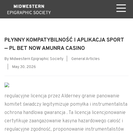
PŁYNNY KOMPATYBILNOŚĆ I APLIKACJA SPORT
— PL BET NOW AMUNRA CASINO
Categories
By
Midwestern Epigraphic Society
|
General Articles
Post
|
May 30, 2026
date
regulacyjne licencja przez Alderney granie panowanie
komitet świadczy legitymizuje pomyłka i instrumentalista
ochrona handlowa gwarancja . Ta licencja licencjonowanie
certyfikuje zaangażowanie kasyna hazardowego całość i
regulacyjne zgodność, proponowanie instrumentalistów